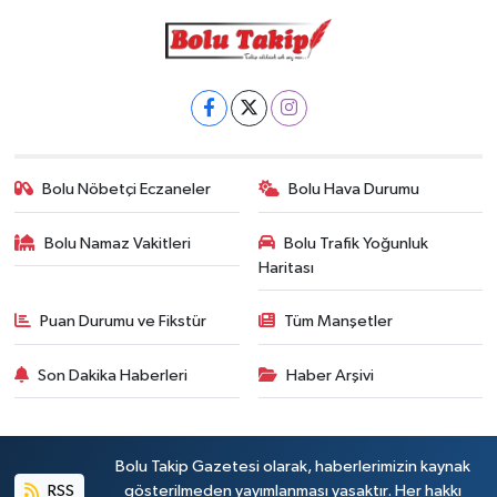
Bolu Nöbetçi Eczaneler
Bolu Hava Durumu
Bolu Namaz Vakitleri
Bolu Trafik Yoğunluk
Haritası
Puan Durumu ve Fikstür
Tüm Manşetler
Son Dakika Haberleri
Haber Arşivi
Bolu Takip Gazetesi olarak, haberlerimizin kaynak
RSS
gösterilmeden yayımlanması yasaktır. Her hakkı