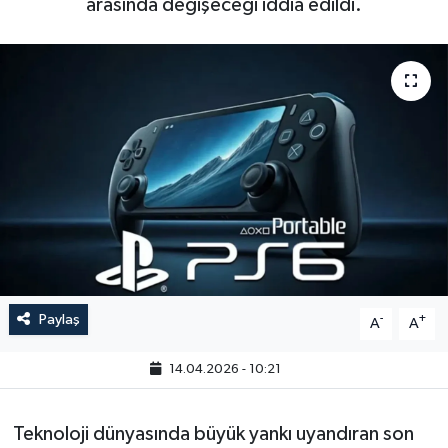
arasında değişeceği iddia edildi.
Paylaş
-
+
A
A
14.04.2026 - 10:21
Teknoloji dünyasında büyük yankı uyandıran son