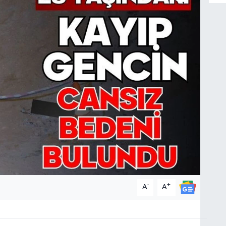
-
+
A
A