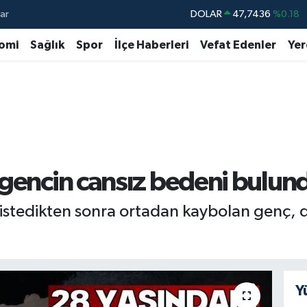
ar
DOLAR
47,7436
%0.18
EURO
55,2510
%0.32
omi
Sağlık
Spor
İlçe Haberleri
Vefat Edenler
Yer
STERLİN
64,4811
%0.38
GRAM ALTIN
6660.55
%0.03
BİST100
13.779
%-14
BITCOIN
64.944,08
%-0.18
 gencin cansız bedeni bulun
k istedikten sonra ortadan kaybolan genç, 
Y