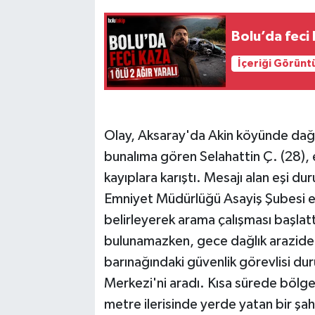
Bolu’da feci 
İçeriği Görünt
Olay, Aksaray'da Akin köyünde dağlı
bunalıma gören Selahattin Ç. (28), e
kayıplara karıştı. Mesajı alan eşi du
Emniyet Müdürlüğü Asayiş Şubesi eki
belirleyerek arama çalışması başlat
bulunamazken, gece dağlık arazide 
barınağındaki güvenlik görevlisi d
Merkezi'ni aradı. Kısa sürede bölge
metre ilerisinde yerde yatan bir şah