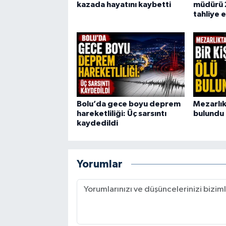
kazada hayatını kaybetti
müdürü 
tahliye e
Bolu’da gece boyu deprem
Mezarlıkt
hareketliliği: Üç sarsıntı
bulundu
kaydedildi
Yorumlar