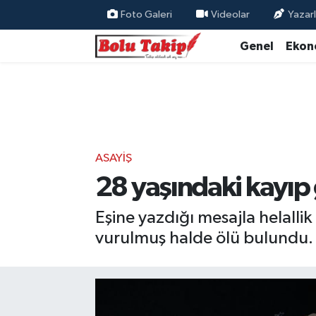
Foto Galeri
Videolar
Yazarl
Genel
Ekon
ASAYIŞ
28 yaşındaki kayıp
Eşine yazdığı mesajla helalli
vurulmuş halde ölü bulundu.