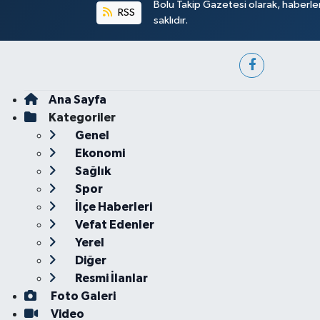
Bolu Takip Gazetesi olarak, haberle
RSS
saklıdır.
Ana Sayfa
Kategoriler
Genel
Ekonomi
Sağlık
Spor
İlçe Haberleri
Vefat Edenler
Yerel
Diğer
Resmi İlanlar
Foto Galeri
Video