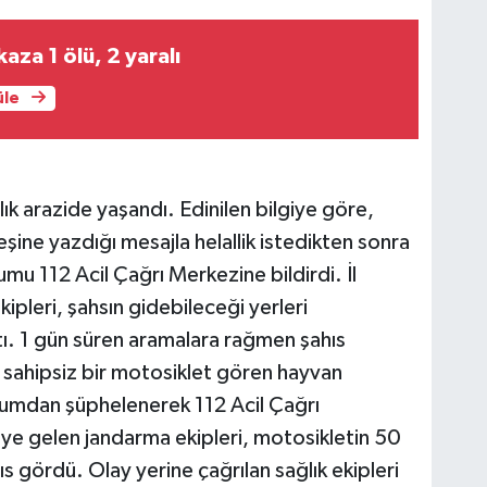
kaza 1 ölü, 2 yaralı
üle
k arazide yaşandı. Edinilen bilgiye göre,
şine yazdığı mesajla helallik istedikten sonra
rumu 112 Acil Çağrı Merkezine bildirdi. İl
pleri, şahsın gidebileceği yerleri
tı. 1 gün süren aramalara rağmen şahıs
sahipsiz bir motosiklet gören hayvan
urumdan şüphelenerek 112 Acil Çağrı
ye gelen jandarma ekipleri, motosikletin 50
ıs gördü. Olay yerine çağrılan sağlık ekipleri