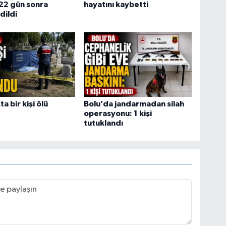
22 gün sonra
hayatını kaybetti
dildi
a bir kişi ölü
Bolu’da jandarmadan silah
operasyonu: 1 kişi
tutuklandı