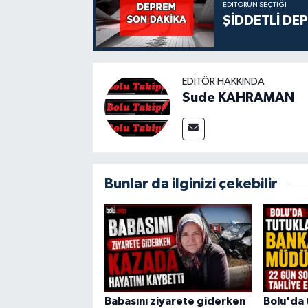
EDITÖRÜN SEÇTIĞI
ŞİDDETLİ DE
EDITÖR HAKKINDA
Sude KAHRAMAN
Bunlar da ilginizi çekebilir
Babasını ziyarete giderken
Bolu'da 