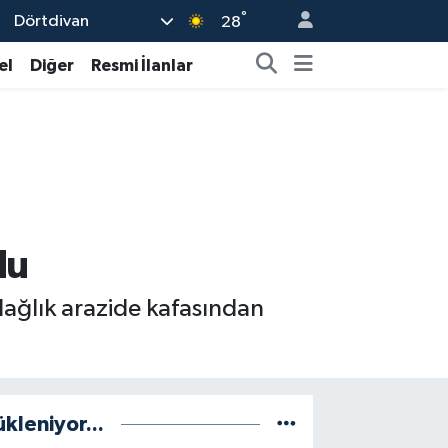
°
Dörtdivan
28
el
Diğer
Resmi İlanlar
du
dağlık arazide kafasından
ükleniyor...