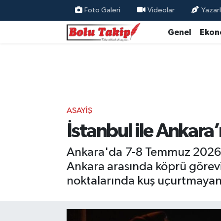
Foto Galeri
Videolar
Yazarl
Genel
Ekon
ASAYIŞ
İstanbul ile Ankara
Ankara'da 7-8 Temmuz 2026 ta
Ankara arasında köprü görevi g
noktalarında kuş uçurtmayan 