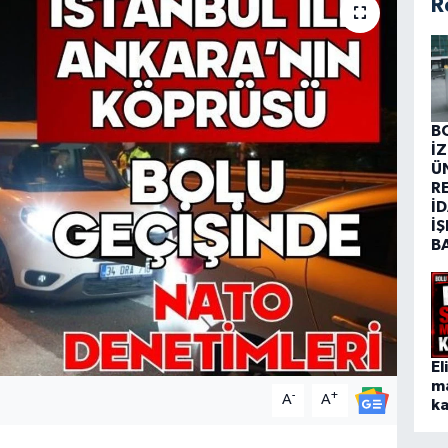
R
B
İ
Ü
R
İD
İŞ
B
El
m
-
+
A
A
ka