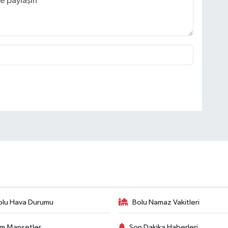
olu Hava Durumu
Bolu Namaz Vakitleri
m Manşetler
Son Dakika Haberleri