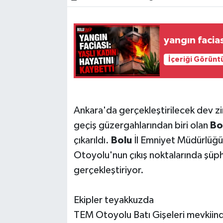
yangın facias
İçeriği Görünt
Ankara'da gerçekleştirilecek dev zir
geçiş güzergahlarından biri olan
Bo
çıkarıldı.
Bolu
İl Emniyet Müdürlüğü
Otoyolu'nun çıkış noktalarında şüph
gerçekleştiriyor.
Ekipler teyakkuzda
TEM Otoyolu Batı Gişeleri mevkiind