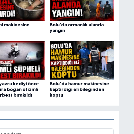
ral makinesine
Bolu’da ormanlık alanda
yangın
yavru kediyi önce
Bolu'da hamur makinesine
ra boğan otizmli
kaptırdığı eli bileğinden
rbest bırakıldı
koptu