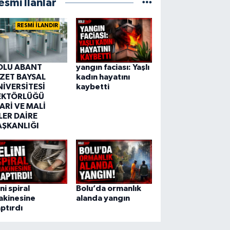
esmi İlanlar
RESMİ İLANDIR
OLU ABANT
yangın faciası: Yaşlı
ZZET BAYSAL
kadın hayatını
NİVERSİTESİ
kaybetti
EKTÖRLÜĞÜ
ARİ VE MALİ
LER DAİRE
AŞKANLIĞI
ini spiral
Bolu’da ormanlık
akinesine
alanda yangın
ptırdı