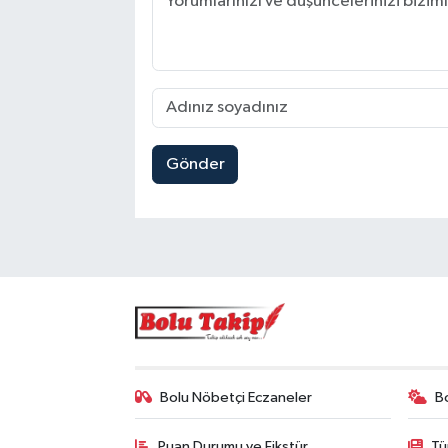
Gönder
Bolu Nöbetçi Eczaneler
B
Puan Durumu ve Fikstür
Tü