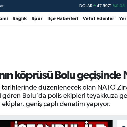
ar
DOLAR
47,5971
%0.05
EURO
55,1336
%0.18
omi
Sağlık
Spor
İlçe Haberleri
Vefat Edenler
Yer
STERLİN
64,2534
%0.22
GRAM ALTIN
6527.85
%0.54
BİST100
13.703
%11
BITCOIN
64.475,47
%0.66
’nın köprüsü Bolu geçişinde
rihlerinde düzenlenecek olan NATO Zirves
ören Bolu'da polis ekipleri teyakkuza geçti
ekipler, geniş çaplı denetim yapıyor.