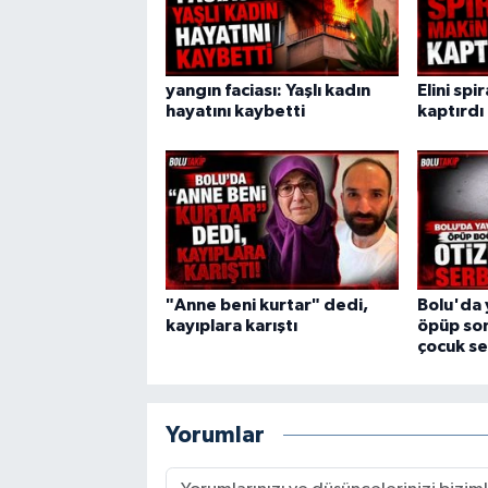
yangın faciası: Yaşlı kadın
Elini spi
hayatını kaybetti
kaptırdı
"Anne beni kurtar" dedi,
Bolu'da 
kayıplara karıştı
öpüp son
çocuk se
Yorumlar