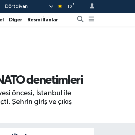
°
Dörtdivan
12
el
Diğer
Resmi İlanlar
 NATO denetimleri
i öncesi, İstanbul ile
. Şehrin giriş ve çıkış