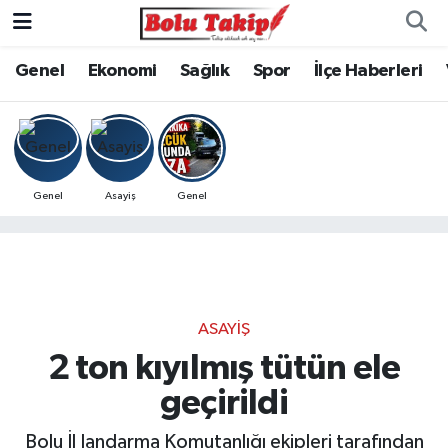
Genel
Ekonomi
Sağlık
Spor
İlçe Haberleri
Genel
Asayiş
Genel
ASAYIŞ
2 ton kıyılmış tütün ele
geçirildi
Bolu İl Jandarma Komutanlığı ekipleri tarafından