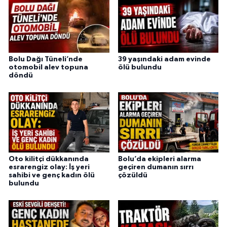
Bolu Dağı Tüneli’nde
39 yaşındaki adam evinde
otomobil alev topuna
ölü bulundu
döndü
Oto kilitçi dükkanında
Bolu’da ekipleri alarma
esrarengiz olay: İş yeri
geçiren dumanın sırrı
sahibi ve genç kadın ölü
çözüldü
bulundu