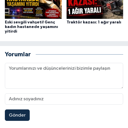
Eski sevgili vahşeti! Genç
Traktör kazası: 1 ağır yaralı
kadın hastanede yaşamını
yitirdi
Yorumlar
Gönder