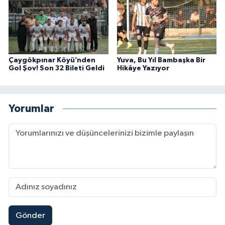
Çaygökpınar Köyü’nden
Yuva, Bu Yıl Bambaşka Bir
Gol Şov! Son 32 Bileti Geldi
Hikâye Yazıyor
Yorumlar
Gönder