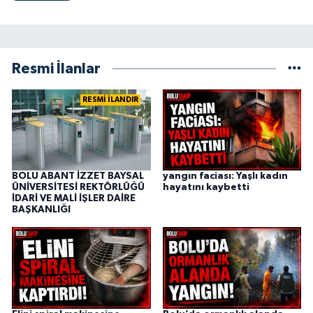
Resmi İlanlar
RESMİ İLANDIR
BOLU ABANT İZZET BAYSAL
yangın faciası: Yaşlı kadın
ÜNİVERSİTESİ REKTÖRLÜĞÜ
hayatını kaybetti
İDARİ VE MALİ İŞLER DAİRE
BAŞKANLIĞI