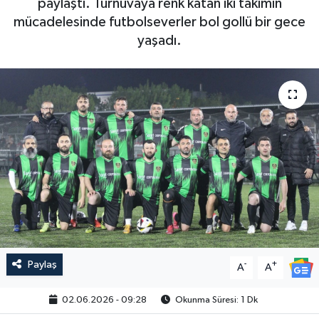
paylaştı. Turnuvaya renk katan iki takımın
mücadelesinde futbolseverler bol gollü bir gece
yaşadı.
Paylaş
-
+
A
A
02.06.2026 - 09:28
Okunma Süresi: 1 Dk