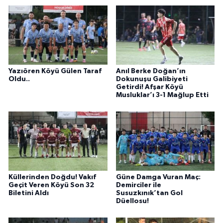
Yazıören Köyü Gülen Taraf
Anıl Berke Doğan’ın
Oldu..
Dokunuşu Galibiyeti
Getirdi! Afşar Köyü
Musluklar’ı 3-1 Mağlup Etti
Küllerinden Doğdu! Vakıf
Güne Damga Vuran Maç:
Geçit Veren Köyü Son 32
Demirciler ile
Biletini Aldı
Susuzkınık’tan Gol
Düellosu!