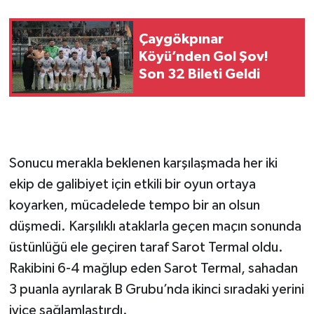
Çaygökpınar
Köyü’nden Gol Şov!
Son 32 Bileti Geldi
Sonucu merakla beklenen karşılaşmada her iki
ekip de galibiyet için etkili bir oyun ortaya
koyarken, mücadelede tempo bir an olsun
düşmedi. Karşılıklı ataklarla geçen maçın sonunda
üstünlüğü ele geçiren taraf Sarot Termal oldu.
Rakibini 6-4 mağlup eden Sarot Termal, sahadan
3 puanla ayrılarak B Grubu’nda ikinci sıradaki yerini
iyice sağlamlaştırdı.