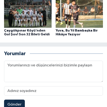
Çaygökpınar Köyü’nden
Yuva, Bu Yıl Bambaşka Bir
Gol Şov! Son 32 Bileti Geldi
Hikâye Yazıyor
Yorumlar
Gönder