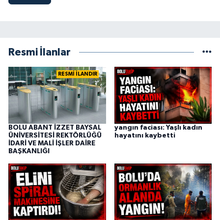
Resmi İlanlar
RESMİ İLANDIR
BOLU ABANT İZZET BAYSAL
yangın faciası: Yaşlı kadın
ÜNİVERSİTESİ REKTÖRLÜĞÜ
hayatını kaybetti
İDARİ VE MALİ İŞLER DAİRE
BAŞKANLIĞI