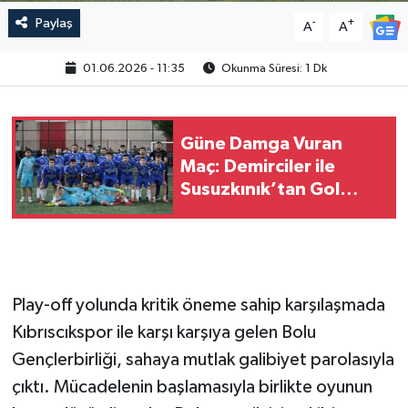
Paylaş
-
+
A
A
01.06.2026 - 11:35
Okunma Süresi: 1 Dk
Güne Damga Vuran
Maç: Demirciler ile
Susuzkınık’tan Gol
Düellosu!
Play-off yolunda kritik öneme sahip karşılaşmada
Kıbrıscıkspor ile karşı karşıya gelen Bolu
Gençlerbirliği, sahaya mutlak galibiyet parolasıyla
çıktı. Mücadelenin başlamasıyla birlikte oyunun