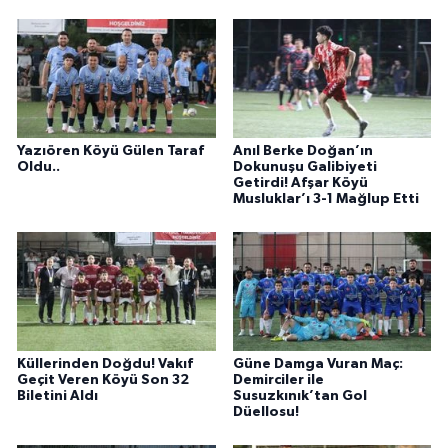
Yazıören Köyü Gülen Taraf
Anıl Berke Doğan’ın
Oldu..
Dokunuşu Galibiyeti
Getirdi! Afşar Köyü
Musluklar’ı 3-1 Mağlup Etti
Küllerinden Doğdu! Vakıf
Güne Damga Vuran Maç:
Geçit Veren Köyü Son 32
Demirciler ile
Biletini Aldı
Susuzkınık’tan Gol
Düellosu!