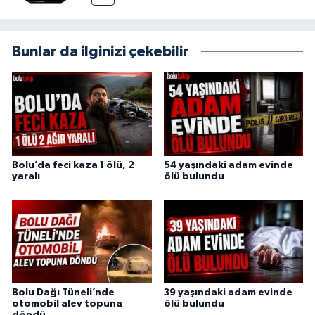
Bunlar da ilginizi çekebilir
Bolu’da feci kaza 1 ölü, 2
54 yaşındaki adam evinde
yaralı
ölü bulundu
Bolu Dağı Tüneli’nde
39 yaşındaki adam evinde
otomobil alev topuna
ölü bulundu
döndü