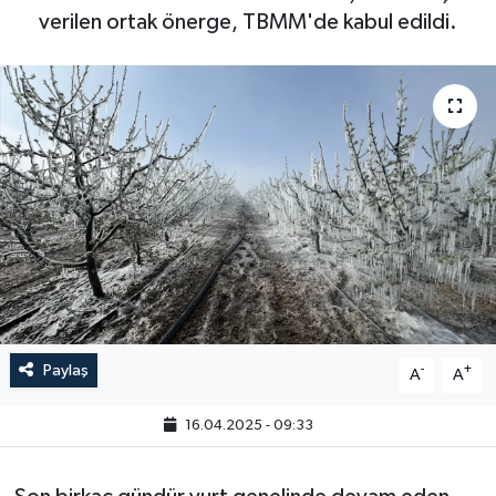
verilen ortak önerge, TBMM'de kabul edildi.
Paylaş
-
+
A
A
16.04.2025 - 09:33