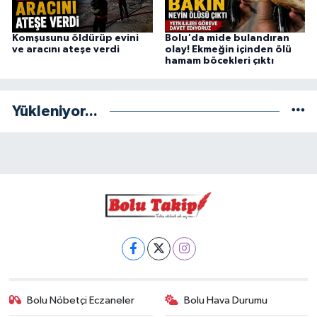
Komşusunu öldürüp evini
Bolu'da mide bulandıran
ve aracını ateşe verdi
olay! Ekmeğin içinden ölü
hamam böcekleri çıktı
Yükleniyor...
Bolu Nöbetçi Eczaneler
Bolu Hava Durumu