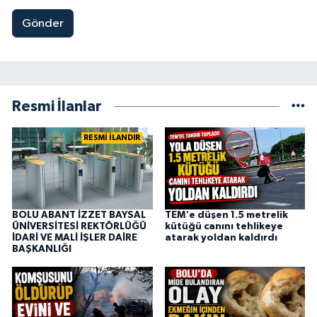
Gönder
Resmi İlanlar
RESMİ İLANDIR
BOLU ABANT İZZET BAYSAL
TEM'e düşen 1.5 metrelik
ÜNİVERSİTESİ REKTÖRLÜĞÜ
kütüğü canını tehlikeye
İDARİ VE MALİ İŞLER DAİRE
atarak yoldan kaldırdı
BAŞKANLIĞI