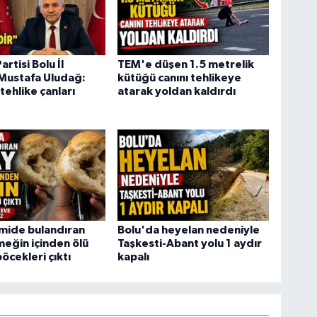
rtisi Bolu İl
TEM'e düşen 1.5 metrelik
Mustafa Uludağ:
kütüğü canını tehlikeye
tehlike çanları
atarak yoldan kaldırdı
mide bulandıran
Bolu'da heyelan nedeniyle
meğin içinden ölü
Taşkesti-Abant yolu 1 aydır
cekleri çıktı
kapalı