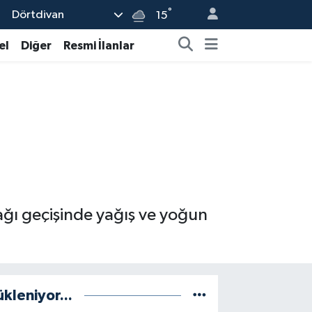
°
Dörtdivan
15
el
Diğer
Resmi İlanlar
ğı geçişinde yağış ve yoğun
ükleniyor...