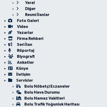
Yerel
Diğer
Resmi İlanlar
Foto Galeri
Video
Yazarlar
Firma Rehberi
Seri İlan
Röportaj
Biyografi
Anketler
Künye
İletişim
Servisler
Bolu Nöbetçi Eczaneler
Bolu Hava Durumu
Bolu Namaz Vakitleri
Bolu Trafik Yoğunluk Haritası