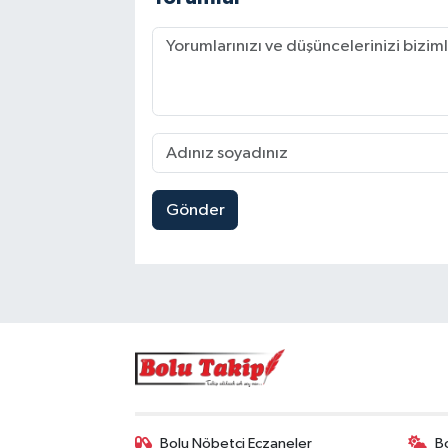
Gönder
Bolu Nöbetçi Eczaneler
B