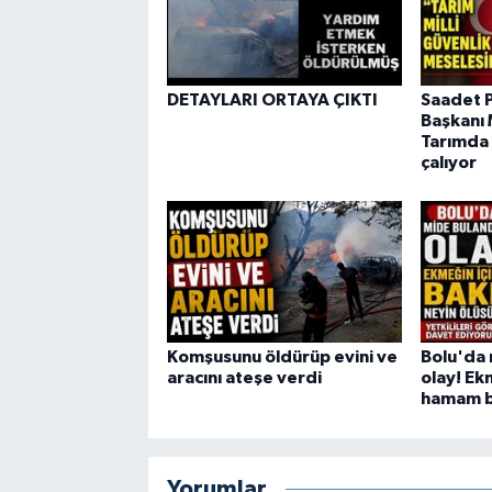
DETAYLARI ORTAYA ÇIKTI
Saadet Pa
Başkanı 
Tarımda 
çalıyor
Komşusunu öldürüp evini ve
Bolu'da 
aracını ateşe verdi
olay! Ek
hamam bö
Yorumlar