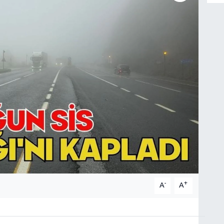
-
+
A
A