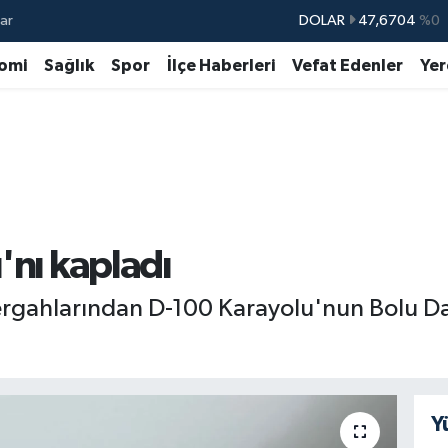
ar
DOLAR
47,6704
%0
EURO
55,0406
%-0.08
omi
Sağlık
Spor
İlçe Haberleri
Vefat Edenler
Yer
STERLİN
64,2143
%0
GRAM ALTIN
6500.87
%0.12
BİST100
13.799
%70
BITCOIN
64.643,95
%0.16
'nı kapladı
ergahlarından D-100 Karayolu'nun Bolu Da
Y