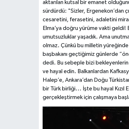
aktarılan kutsal bir emanet olduğunu
sürdürdü: "Sizler, Ergenekon’dan çı
cesaretini, ferasetini, adaletini miras
Elma’ya doğru yürüme vakti geldi! Bak
umutsuzluklar yaşadık. Ama unutmayın
olmaz. Çünkü bu milletin yüreğind
başbakanı geçtiğimiz günlerde “önc
dedi. Bu sebeple bizi bekleyenlerin
ve hayal edin. Balkanlardan Kafkas
Halep’e, Ankara’dan Doğu Türkistan
bir Türk birliği... İşte bu hayal Kızıl
gerçekleştirmek için çalışmaya başla