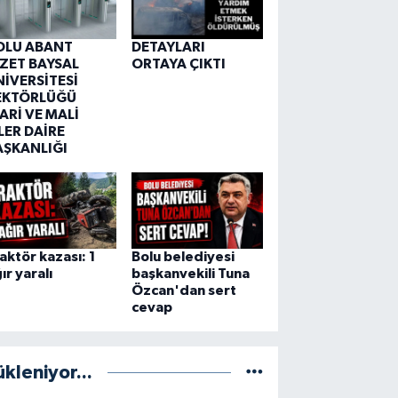
OLU ABANT
DETAYLARI
ZZET BAYSAL
ORTAYA ÇIKTI
NİVERSİTESİ
EKTÖRLÜĞÜ
ARİ VE MALİ
LER DAİRE
AŞKANLIĞI
aktör kazası: 1
Bolu belediyesi
ır yaralı
başkanvekili Tuna
Özcan'dan sert
cevap
ükleniyor...