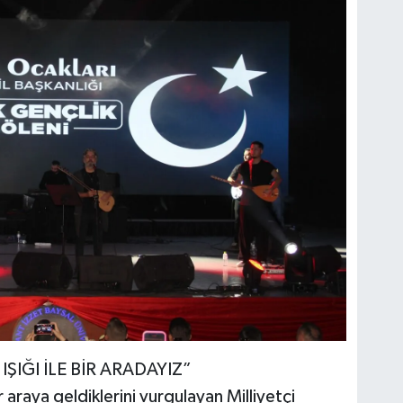
ŞIĞI İLE BİR ARADAYIZ”
ir araya geldiklerini vurgulayan Milliyetçi