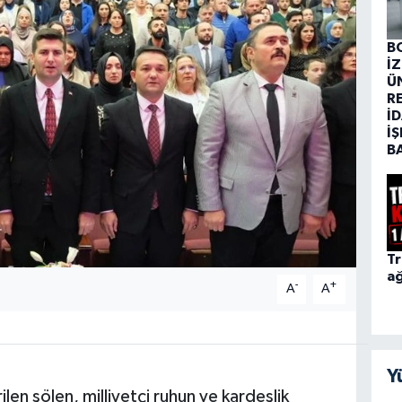
B
İ
Ü
R
İD
İŞ
B
Tr
ağ
-
+
A
A
Y
len şölen, milliyetçi ruhun ve kardeşlik