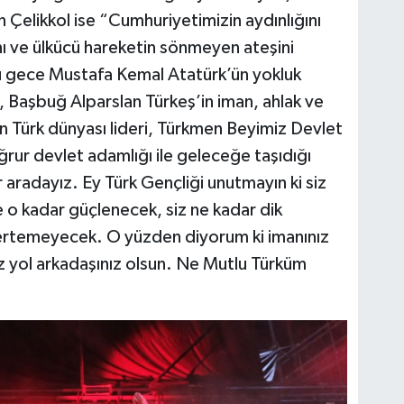
n Çelikkol ise “Cumhuriyetimizin aydınlığını
ğını ve ülkücü hareketin sönmeyen ateşini
u gece Mustafa Kemal Atatürk’ün yokluk
ne, Başbuğ Alparslan Türkeş’in iman, ahlak ve
nün Türk dünyası lideri, Türkmen Beyimiz Devlet
ğrur devlet adamlığı ile geleceğe taşıdığı
bir aradayız. Ey Türk Gençliği unutmayın ki siz
e o kadar güçlenecek, siz ne kadar dik
ökertemeyecek. O yüzden diyorum ki imanınız
niz yol arkadaşınız olsun. Ne Mutlu Türküm