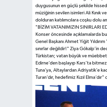
duygusunun en güçlü şekilde hissed
müziğinin sevilen isimleri Ali Kınık v
dolduran katılımcılara coşku dolu an
"BİZİM VATANIMIZIN SINIRLARI 
Konser öncesinde açıklamalarda bulu
Genel Başkanı Ahmet Yiğit Yıldırım "
sınırlar değildir!" Ziya Gökalp’in de
Türkistan; vatan büyük ve müebbet bi
Edirne’den başlayıp Kars’ta bitmez. 
Tuna’ya, Altaylardan Adriyatik’e kad
Turan’dır, hedefimiz Kızıl Elma’dır" 