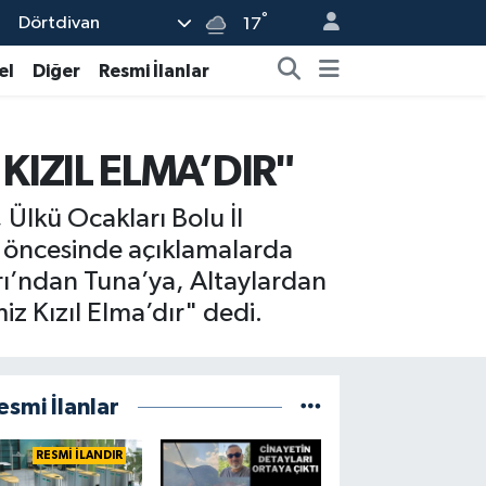
°
Dörtdivan
17
el
Diğer
Resmi İlanlar
KIZIL ELMA’DIR"
 Ülkü Ocakları Bolu İl
r öncesinde açıklamalarda
arı’ndan Tuna’ya, Altaylardan
iz Kızıl Elma’dır" dedi.
esmi İlanlar
RESMİ İLANDIR