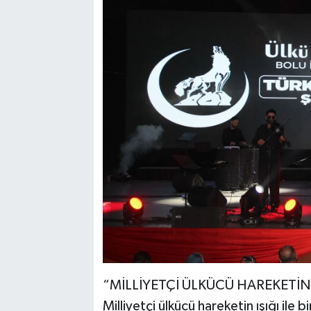
“MİLLİYETÇİ ÜLKÜCÜ HAREKETİN I
Milliyetçi ülkücü hareketin ışığı ile b