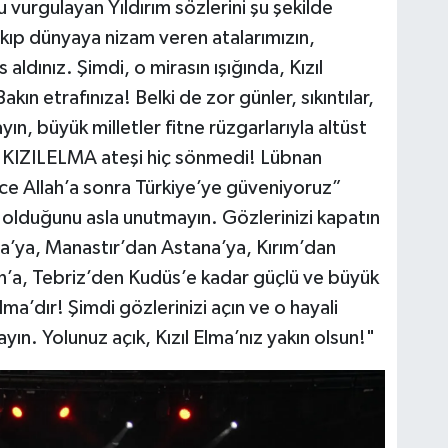
 vurgulayan Yıldırım sözlerini şu şekilde
kıp dünyaya nizam veren atalarımızın,
 aldınız. Şimdi, o mirasın ışığında, Kızıl
ın etrafınıza! Belki de zor günler, sıkıntılar,
, büyük milletler fitne rüzgarlarıyla altüst
e KIZILELMA ateşi hiç sönmedi! Lübnan
e Allah’a sonra Türkiye’ye güveniyoruz”
 olduğunu asla unutmayın. Gözlerinizi kapatın
ya’ya, Manastır’dan Astana’ya, Kırım’dan
’a, Tebriz’den Kudüs’e kadar güçlü ve büyük
 Elma’dır! Şimdi gözlerinizi açın ve o hayali
yın. Yolunuz açık, Kızıl Elma’nız yakın olsun!"