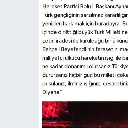
Hareket Partisi Bolu İl Başkanı Ayha
Türk gençliğinin sarsılmaz kararlılı
yeniden harlamak için buradayız. B
içinde dirilttiği büyük Türk Milleti’
çetin iradesi ile kurulduğu bir ülkü
Bahçeli Beyefendi’nin ferasetini ma
milliyetçi ülkücü hareketin ışığı ile 
ne kadar donanımlı olursanız Türkiy
durursanız hiçbir güç bu milleti ç
pusulanız, ilminiz ışığınız, cesareti
Diyene”