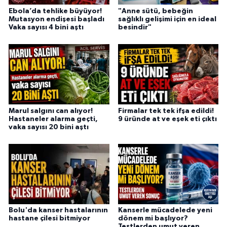
Ebola’da tehlike büyüyor!
"Anne sütü, bebeğin
Mutasyon endişesi başladı
sağlıklı gelişimi için en ideal
Vaka sayısı 4 bini aştı
besindir"
Marul salgını can alıyor!
Firmalar tek tek ifşa edildi!
Hastaneler alarma geçti,
9 üründe at ve eşek eti çıktı
vaka sayısı 20 bini aştı
Bolu'da kanser hastalarının
Kanserle mücadelede yeni
hastane çilesi bitmiyor
dönem mi başlıyor?
Testlerden umut veren