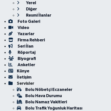
Yerel
Diğer
Resmi İlanlar
Foto Galeri
Video
Yazarlar
Firma Rehberi
Seri İlan
Röportaj
Biyografi
Anketler
Künye
İletişim
Servisler
Bolu Nöbetçi Eczaneler
Bolu Hava Durumu
Bolu Namaz Vakitleri
Bolu Trafik Yoğunluk Haritası