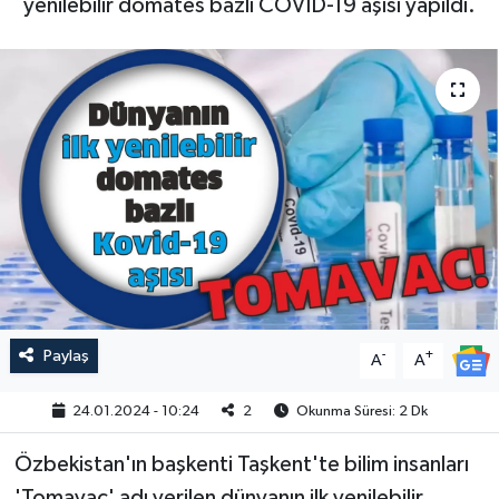
yenilebilir domates bazlı COVID-19 aşısı yapıldı.
Paylaş
-
+
A
A
24.01.2024 - 10:24
2
Okunma Süresi: 2 Dk
Özbekistan'ın başkenti Taşkent'te bilim insanları
'Tomavac' adı verilen dünyanın ilk yenilebilir