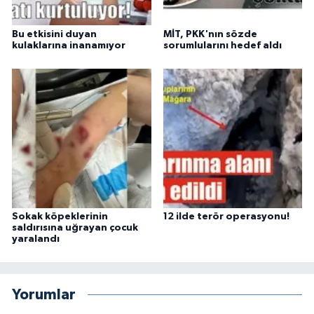
Bu etkisini duyan
MİT, PKK'nın sözde
kulaklarına inanamıyor
sorumlularını hedef aldı
Sokak köpeklerinin
12 ilde terör operasyonu!
saldırısına uğrayan çocuk
yaralandı
Yorumlar