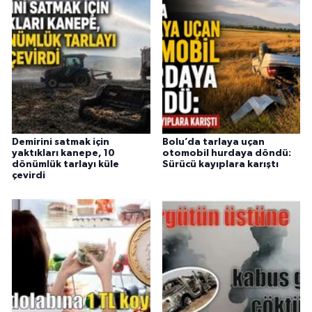
Demirini satmak için
Bolu’da tarlaya uçan
yaktıkları kanepe, 10
otomobil hurdaya döndü:
dönümlük tarlayı küle
Sürücü kayıplara karıştı
çevirdi