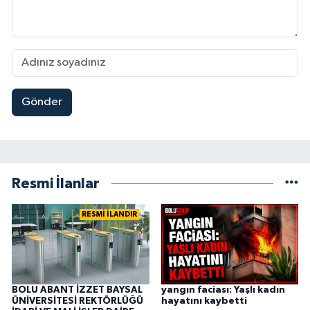
Gönder
Resmi İlanlar
RESMİ İLANDIR
BOLU ABANT İZZET BAYSAL
yangın faciası: Yaşlı kadın
ÜNİVERSİTESİ REKTÖRLÜĞÜ
hayatını kaybetti