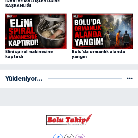
İDARİ VE MALİ İŞLER DAİRE
BAŞKANLIĞI
Elini spiral makinesine
Bolu’da ormanlık alanda
kaptırdı
yangın
Yükleniyor...