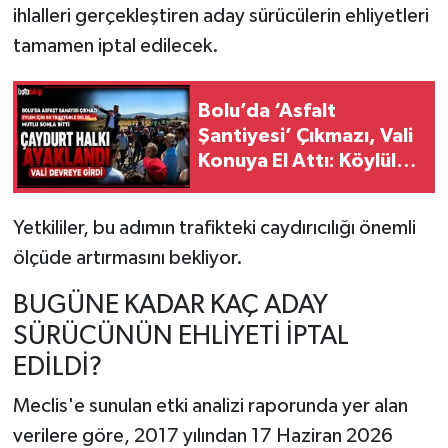
ihlalleri gerçekleştiren aday sürücülerin ehliyetleri
tamamen iptal edilecek.
Bolu’da ‘Asfalt
Şantiyesi’ Çıkmazı, Vali
Konuya El Attı: Köylüler
Kazandı
Yetkililer, bu adımın trafikteki caydırıcılığı önemli
ölçüde artırmasını bekliyor.
BUGÜNE KADAR KAÇ ADAY
SÜRÜCÜNÜN EHLİYETİ İPTAL
EDİLDİ?
Meclis'e sunulan etki analizi raporunda yer alan
verilere göre, 2017 yılından 17 Haziran 2026