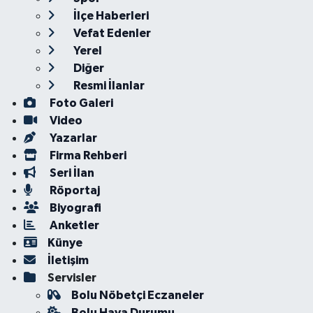
İlçe Haberleri
Vefat Edenler
Yerel
Diğer
Resmi İlanlar
Foto Galeri
Video
Yazarlar
Firma Rehberi
Seri İlan
Röportaj
Biyografi
Anketler
Künye
İletişim
Servisler
Bolu Nöbetçi Eczaneler
Bolu Hava Durumu