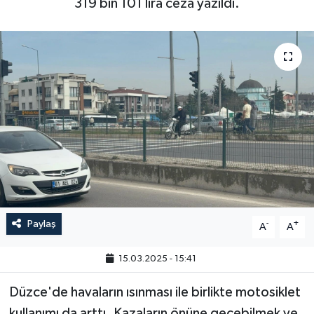
319 bin 101 lira ceza yazıldı.
Paylaş
-
+
A
A
15.03.2025 - 15:41
Düzce'de havaların ısınması ile birlikte motosiklet
kullanımı da arttı. Kazaların önüne geçebilmek ve