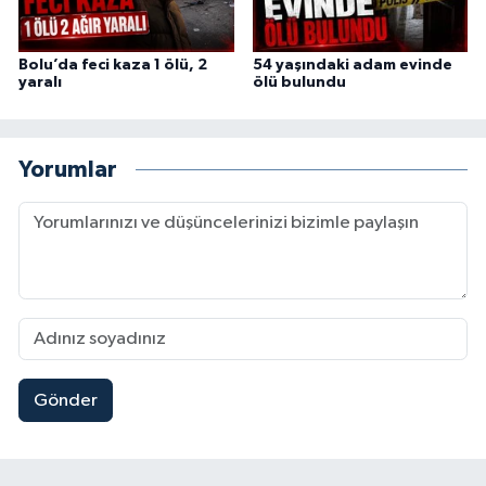
Bolu’da feci kaza 1 ölü, 2
54 yaşındaki adam evinde
yaralı
ölü bulundu
Yorumlar
Gönder