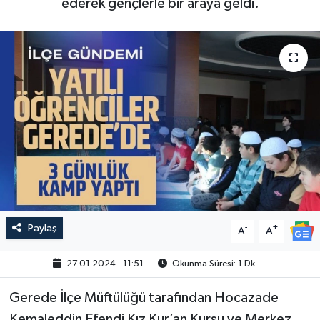
ederek gençlerle bir araya geldi.
Paylaş
-
+
A
A
27.01.2024 - 11:51
Okunma Süresi: 1 Dk
Gerede İlçe Müftülüğü tarafından Hocazade
Kemaleddin Efendi Kız Kur’an Kursu ve Merkez