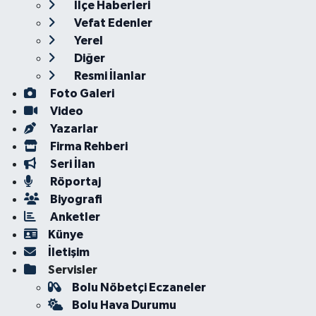
İlçe Haberleri
Vefat Edenler
Yerel
Diğer
Resmi İlanlar
Foto Galeri
Video
Yazarlar
Firma Rehberi
Seri İlan
Röportaj
Biyografi
Anketler
Künye
İletişim
Servisler
Bolu Nöbetçi Eczaneler
Bolu Hava Durumu