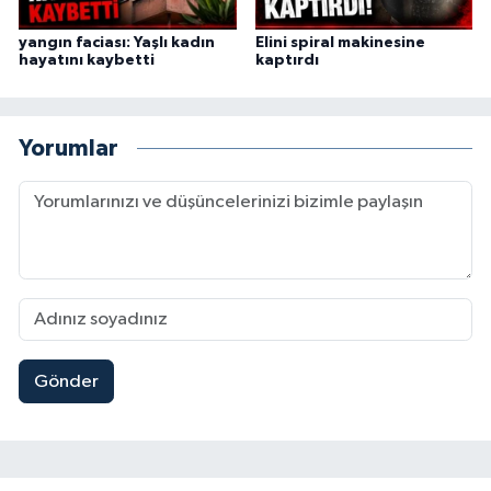
yangın faciası: Yaşlı kadın
Elini spiral makinesine
hayatını kaybetti
kaptırdı
Yorumlar
Gönder