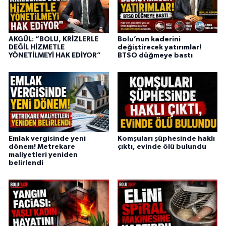
AKGÜL: “BOLU, KRİZLERLE
Bolu’nun kaderini
DEĞİL HİZMETLE
değiştirecek yatırımlar!
YÖNETİLMEYİ HAK EDİYOR”
BTSO düğmeye bastı
Emlak vergisinde yeni
Komşuları şüphesinde haklı
dönem! Metrekare
çıktı, evinde ölü bulundu
maliyetleri yeniden
belirlendi