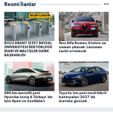
Resmi İlanlar
RESMİ İLANDIR
BOLU ABANT İZZET BAYSAL
Yeni Alfa Romeo Stelvio ne
ÜNİVERSİTESİ REKTÖRLÜĞÜ
zaman çıkacak: Lansman
İDARİ VE MALİ İŞLER DAİRE
tarihi ertelendi
BAŞKANLIĞI
680 km menzilli yeni
Toyota'nın yeni nesil hibrit
Hyundai Ioniq 6 Türkiye'de:
bataryaları 2027'de
İşte fiyatı ve özellikleri
üretime girecek