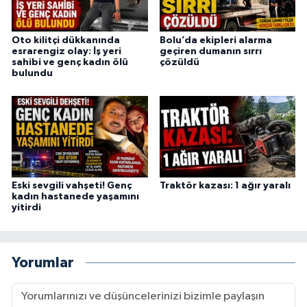
Oto kilitçi dükkanında
Bolu’da ekipleri alarma
esrarengiz olay: İş yeri
geçiren dumanın sırrı
sahibi ve genç kadın ölü
çözüldü
bulundu
Eski sevgili vahşeti! Genç
Traktör kazası: 1 ağır yaralı
kadın hastanede yaşamını
yitirdi
Yorumlar