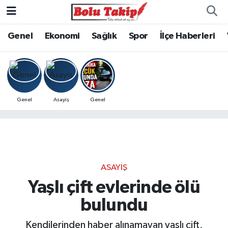
Genel
Ekonomi
Sağlık
Spor
İlçe Haberleri
Genel
Asayiş
Genel
ASAYIŞ
Yaşlı çift evlerinde ölü
bulundu
Kendilerinden haber alınamayan yaşlı çift,