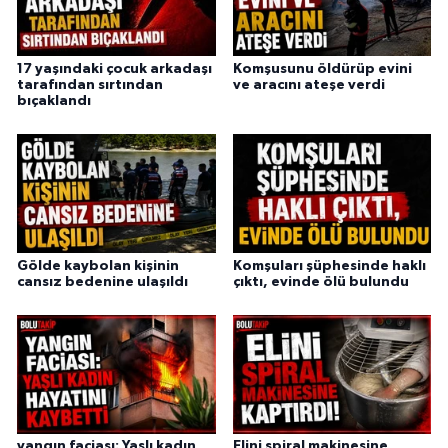
17 yaşındaki çocuk arkadaşı
Komşusunu öldürüp evini
tarafından sırtından
ve aracını ateşe verdi
bıçaklandı
Gölde kaybolan kişinin
Komşuları şüphesinde haklı
cansız bedenine ulaşıldı
çıktı, evinde ölü bulundu
yangın faciası: Yaşlı kadın
Elini spiral makinesine