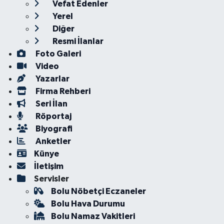
Vefat Edenler
Yerel
Diğer
Resmi İlanlar
Foto Galeri
Video
Yazarlar
Firma Rehberi
Seri İlan
Röportaj
Biyografi
Anketler
Künye
İletişim
Servisler
Bolu Nöbetçi Eczaneler
Bolu Hava Durumu
Bolu Namaz Vakitleri