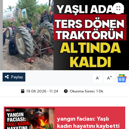
Paylaş
-
+
A
A
19.06.2026 - 11:24
Okunma Süresi: 1 Dk
yangın faciası: Yaşlı
kadın hayatını kaybetti