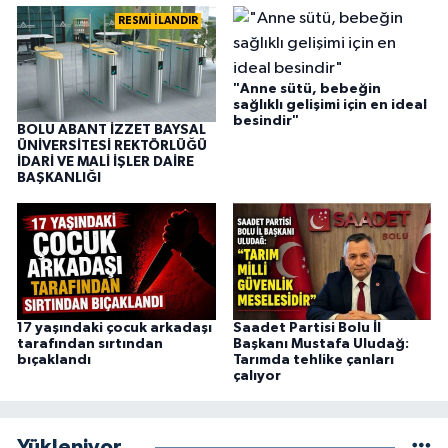
RESMİ İLANDIR
"Anne sütü, bebeğin
sağlıklı gelişimi için en ideal
besindir"
BOLU ABANT İZZET BAYSAL
ÜNİVERSİTESİ REKTÖRLÜĞÜ
İDARİ VE MALİ İŞLER DAİRE
BAŞKANLIĞI
17 yaşındaki çocuk arkadaşı
Saadet Partisi Bolu İl
tarafından sırtından
Başkanı Mustafa Uludağ:
bıçaklandı
Tarımda tehlike çanları
çalıyor
Yükleniyor...