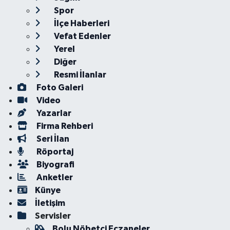
Spor
İlçe Haberleri
Vefat Edenler
Yerel
Diğer
Resmi İlanlar
Foto Galeri
Video
Yazarlar
Firma Rehberi
Seri İlan
Röportaj
Biyografi
Anketler
Künye
İletişim
Servisler
Bolu Nöbetçi Eczaneler