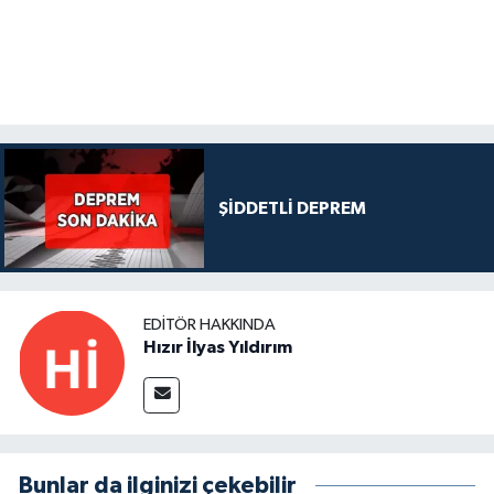
ŞİDDETLİ DEPREM
EDITÖR HAKKINDA
Hızır İlyas Yıldırım
Bunlar da ilginizi çekebilir