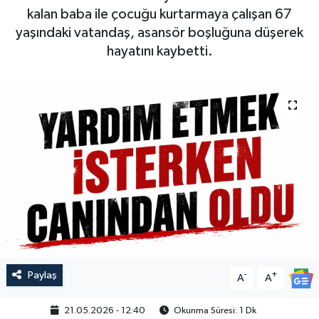
kalan baba ile çocuğu kurtarmaya çalışan 67
yaşındaki vatandaş, asansör boşluğuna düşerek
hayatını kaybetti.
Paylaş
-
+
A
A
21.05.2026 - 12:40
Okunma Süresi: 1 Dk