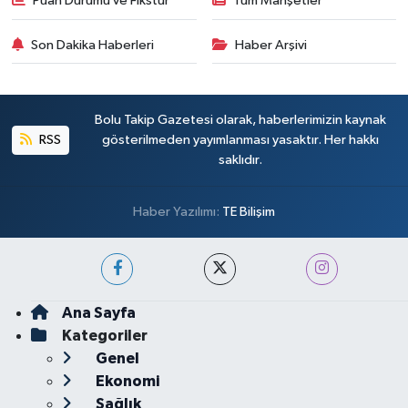
Puan Durumu ve Fikstür
Tüm Manşetler
Son Dakika Haberleri
Haber Arşivi
Bolu Takip Gazetesi olarak, haberlerimizin kaynak
RSS
gösterilmeden yayımlanması yasaktır. Her hakkı
saklıdır.
Haber Yazılımı:
TE Bilişim
Ana Sayfa
Kategoriler
Genel
Ekonomi
Sağlık