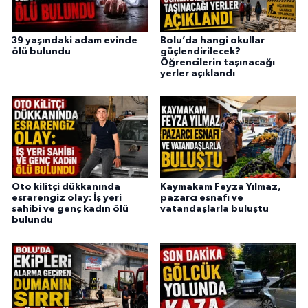
39 yaşındaki adam evinde
Bolu’da hangi okullar
ölü bulundu
güçlendirilecek?
Öğrencilerin taşınacağı
yerler açıklandı
Oto kilitçi dükkanında
Kaymakam Feyza Yılmaz,
esrarengiz olay: İş yeri
pazarcı esnafı ve
sahibi ve genç kadın ölü
vatandaşlarla buluştu
bulundu