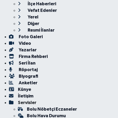
İlçe Haberleri
Vefat Edenler
Yerel
Diğer
Resmi İlanlar
Foto Galeri
Video
Yazarlar
Firma Rehberi
Seri İlan
Röportaj
Biyografi
Anketler
Künye
İletişim
Servisler
Bolu Nöbetçi Eczaneler
Bolu Hava Durumu