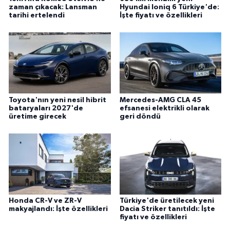
zaman çıkacak: Lansman
Hyundai Ioniq 6 Türkiye'de:
tarihi ertelendi
İşte fiyatı ve özellikleri
Toyota'nın yeni nesil hibrit
Mercedes-AMG CLA 45
bataryaları 2027'de
efsanesi elektrikli olarak
üretime girecek
geri döndü
Honda CR-V ve ZR-V
Türkiye'de üretilecek yeni
makyajlandı: İşte özellikleri
Dacia Striker tanıtıldı: İşte
fiyatı ve özellikleri