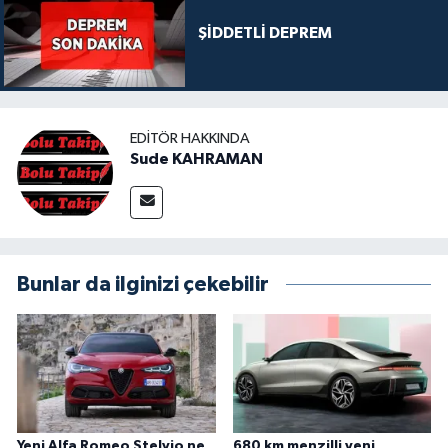
ŞİDDETLİ DEPREM
EDITÖR HAKKINDA
Sude KAHRAMAN
Bunlar da ilginizi çekebilir
Yeni Alfa Romeo Stelvio ne
680 km menzilli yeni