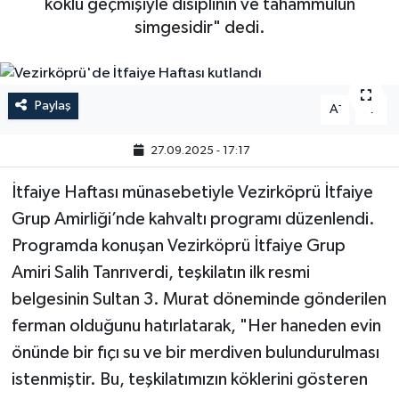
köklü geçmişiyle disiplinin ve tahammülün
simgesidir" dedi.
Paylaş
-
+
A
A
27.09.2025 - 17:17
İtfaiye Haftası münasebetiyle Vezirköprü İtfaiye
Grup Amirliği’nde kahvaltı programı düzenlendi.
Programda konuşan Vezirköprü İtfaiye Grup
Amiri Salih Tanrıverdi, teşkilatın ilk resmi
belgesinin Sultan 3. Murat döneminde gönderilen
ferman olduğunu hatırlatarak, "Her haneden evin
önünde bir fıçı su ve bir merdiven bulundurulması
istenmiştir. Bu, teşkilatımızın köklerini gösteren