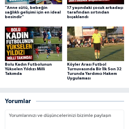
"Anne sütü, bebeğin
17 yaşındaki çocuk arkadaşı
sağlıklı gelişimi için en ideal
tarafından sırtından
besindir"
bıçaklandı
Bolu Kadın Futbolunun
Köyler Arası Futbol
Yükselen Yıldızı Milli
Turnuvasında Bir İlk Son 32
Takımda
Turunda Yardımcı Hakem
Uygulaması
Yorumlar