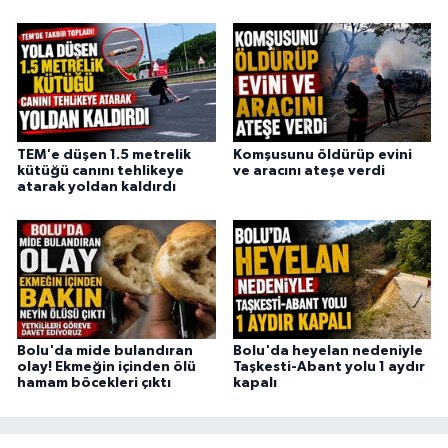
TEM'e düşen 1.5 metrelik
Komşusunu öldürüp evini
kütüğü canını tehlikeye
ve aracını ateşe verdi
atarak yoldan kaldırdı
Bolu'da mide bulandıran
Bolu'da heyelan nedeniyle
olay! Ekmeğin içinden ölü
Taşkesti-Abant yolu 1 aydır
hamam böcekleri çıktı
kapalı