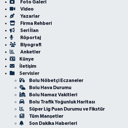
Foto Galeri
Video
Yazarlar
Firma Rehberi
Seri İlan
Röportaj
Biyografi
Anketler
Künye
İletişim
Servisler
Bolu Nöbetçi Eczaneler
Bolu Hava Durumu
Bolu Namaz Vakitleri
Bolu Trafik Yoğunluk Haritası
Süper Lig Puan Durumu ve Fikstür
Tüm Manşetler
Son Dakika Haberleri