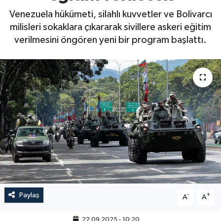
Venezuela hükümeti, silahlı kuvvetler ve Bolivarcı
milisleri sokaklara çıkararak sivillere askeri eğitim
verilmesini öngören yeni bir program başlattı.
Paylaş
-
+
A
A
22.09.2025 - 10:20