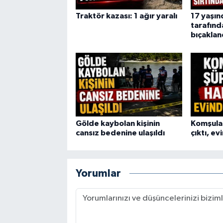
Traktör kazası: 1 ağır yaralı
17 yaşın
tarafınd
bıçaklan
Gölde kaybolan kişinin
Komşular
cansız bedenine ulaşıldı
çıktı, e
Yorumlar