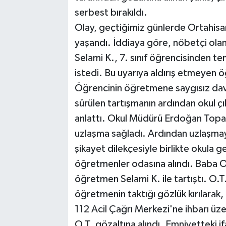
serbest bırakıldı.
Olay, geçtiğimiz günlerde Ortahisar
yaşandı. İddiaya göre, nöbetçi olan
Selami K., 7. sınıf öğrencisinden tene
istedi. Bu uyarıya aldırış etmeyen öğ
Öğrencinin öğretmene saygısız davra
sürülen tartışmanın ardından okul çı
anlattı. Okul Müdürü Erdoğan Topal
uzlaşma sağladı. Ardından uzlaşmay
şikayet dilekçesiyle birlikte okula 
öğretmenler odasına alındı. Baba O
öğretmen Selami K. ile tartıştı. O.T
öğretmenin taktığı gözlük kırılarak,
112 Acil Çağrı Merkezi'ne ihbarı üze
O.T. gözaltına alındı. Emniyetteki 