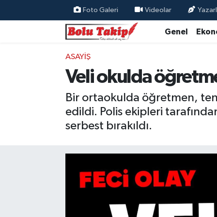
Foto Galeri
Videolar
Yazarl
Genel
Ekon
ASAYIŞ
Veli okulda öğretme
Bir ortaokulda öğretmen, tene
edildi. Polis ekipleri tarafınd
serbest bırakıldı.