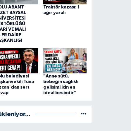
OLU ABANT
Traktör kazası: 1
ZZET BAYSAL
ağır yaralı
NİVERSİTESİ
EKTÖRLÜĞÜ
ARİ VE MALİ
LER DAİRE
AŞKANLIĞI
lu belediyesi
"Anne sütü,
şkanvekili Tuna
bebeğin sağlıklı
zcan'dan sert
gelişimi için en
evap
ideal besindir"
ükleniyor...