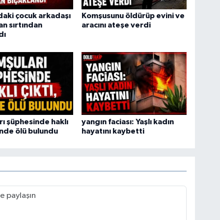
daki çocuk arkadaşı
Komşusunu öldürüp evini ve
an sırtından
aracını ateşe verdi
dı
ı şüphesinde haklı
yangın faciası: Yaşlı kadın
vinde ölü bulundu
hayatını kaybetti