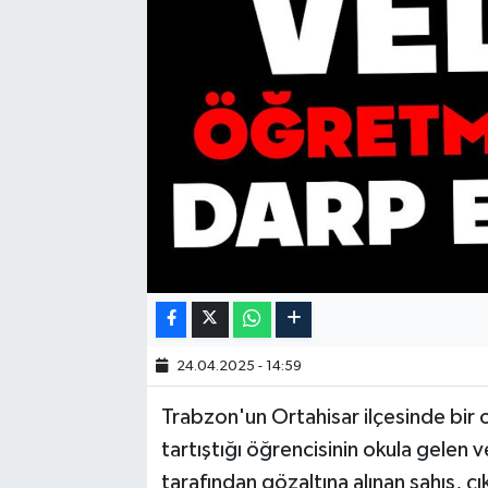
24.04.2025 - 14:59
Trabzon'un Ortahisar ilçesinde bir
tartıştığı öğrencisinin okula gelen ve
tarafından gözaltına alınan şahıs, çık