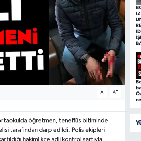
B
İ
Ü
R
İD
İŞ
B
Bo
ba
-
+
A
A
Ö
c
 ortaokulda öğretmen, teneffüs bitiminde
Y
lisi tarafından darp edildi. Polis ekipleri
artıldığı hakimlikçe adli kontrol şartıyla