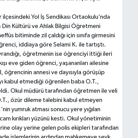
 ilçesindeki Yol İş Sendikası Ortaokulu'nda
 Din Kültürü ve Ahlak Bilgisi Öğretmeni
ffüs bitiminde zil çaldığı için sınıfa girmesini
renci, iddiaya göre Selami K. ile tartıştı.
ndığı, öğretmenin ise öğrenciyi ittiği ileri
kışı eve giden öğrenci, yaşananları ailesine
, öğrencinin annesi ve dayısıyla görüşüp
ı kabul etmediği öğrenilen baba O.T.,
geldi. Okul müdürü tarafından öğretmen ile veli
.T., özür dileme talebini kabul etmeyen
.'nin yumruk atması sonucu yere yığılan
 cam kırıkları yüzünü kesti. Okul yönetiminin
rine olay yerine gelen polis ekipleri tarafından
ifade işlemlerinin ardından mahkemeye sevk