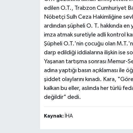
edilen O.T., Trabzon Cumhuriyet Baş
Nöbetçi Sulh Ceza Hakimliğine sevk
ardından şüpheli O. T. hakkında en ya
imza atmak suretiyle adli kontrol kar
Şüpheli O.T.'nin çocuğu olan M.T.'n
darp edildiği iddialarına ilişkin ise
Yaşanan tartışma sonrası Memur-Sen
adına yaptığı basın açıklaması ile ö
şiddet olaylarını kınadı. Kara, "Gö
kalkan bu eller, aslında her türlü fed
değildir" dedi.
Kaynak:
İHA