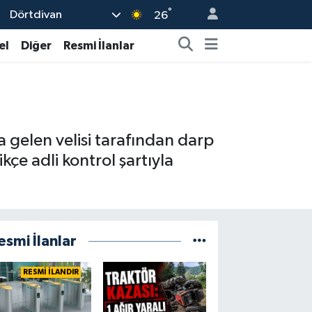
°
Dörtdivan
26
el
Diğer
Resmi İlanlar
a gelen velisi tarafından darp
ikçe adli kontrol şartıyla
esmi İlanlar
RESMİ İLANDIR