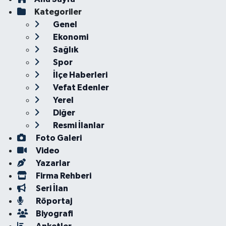
Kategoriler
Genel
Ekonomi
Sağlık
Spor
İlçe Haberleri
Vefat Edenler
Yerel
Diğer
Resmi İlanlar
Foto Galeri
Video
Yazarlar
Firma Rehberi
Seri İlan
Röportaj
Biyografi