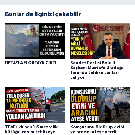
Bunlar da ilginizi çekebilir
DETAYLARI ORTAYA ÇIKTI
Saadet Partisi Bolu İl
Başkanı Mustafa Uludağ:
Tarımda tehlike çanları
çalıyor
TEM'e düşen 1.5 metrelik
Komşusunu öldürüp evini
kütüğü canını tehlikeye
ve aracını ateşe verdi