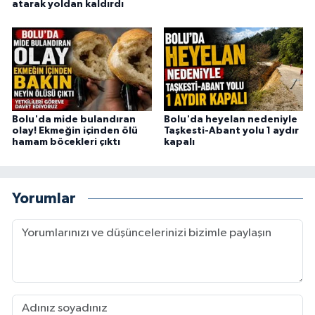
atarak yoldan kaldırdı
Bolu'da mide bulandıran
Bolu'da heyelan nedeniyle
olay! Ekmeğin içinden ölü
Taşkesti-Abant yolu 1 aydır
hamam böcekleri çıktı
kapalı
Yorumlar