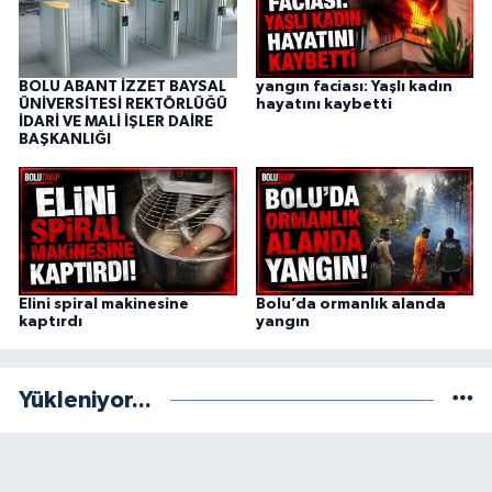
BOLU ABANT İZZET BAYSAL
yangın faciası: Yaşlı kadın
ÜNİVERSİTESİ REKTÖRLÜĞÜ
hayatını kaybetti
İDARİ VE MALİ İŞLER DAİRE
BAŞKANLIĞI
Elini spiral makinesine
Bolu’da ormanlık alanda
kaptırdı
yangın
Yükleniyor...