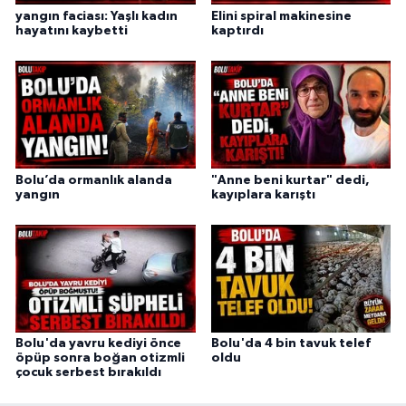
yangın faciası: Yaşlı kadın
Elini spiral makinesine
hayatını kaybetti
kaptırdı
Bolu’da ormanlık alanda
"Anne beni kurtar" dedi,
yangın
kayıplara karıştı
Bolu'da yavru kediyi önce
Bolu'da 4 bin tavuk telef
öpüp sonra boğan otizmli
oldu
çocuk serbest bırakıldı