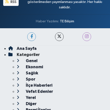
RSS
gösterilmeden yayımlanması yasaktır. Her hakkı
saklıdır.
Haber Yazılımı:
TE Bilişim
Ana Sayfa
Kategoriler
Genel
Ekonomi
Sağlık
Spor
İlçe Haberleri
Vefat Edenler
Yerel
Diğer
Resmi İlanlar