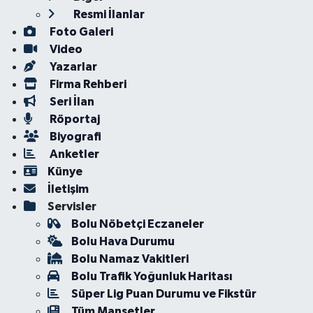
Resmi İlanlar
Foto Galeri
Video
Yazarlar
Firma Rehberi
Seri İlan
Röportaj
Biyografi
Anketler
Künye
İletişim
Servisler
Bolu Nöbetçi Eczaneler
Bolu Hava Durumu
Bolu Namaz Vakitleri
Bolu Trafik Yoğunluk Haritası
Süper Lig Puan Durumu ve Fikstür
Tüm Manşetler