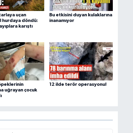
tarlaya uçan
Bu etkisini duyan kulaklarına
l hurdaya döndü:
inanamıyor
ayıplara karıştı
peklerinin
12 ilde terör operasyonu!
ına uğrayan çocuk
ı