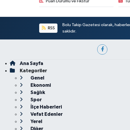
Puan Durumu ve Fikstür
Tü
Bolu Takip Gazetesi olarak, haberle
RSS
saklıdır.
Ana Sayfa
Kategoriler
Genel
Ekonomi
Sağlık
Spor
İlçe Haberleri
Vefat Edenler
Yerel
Diğer