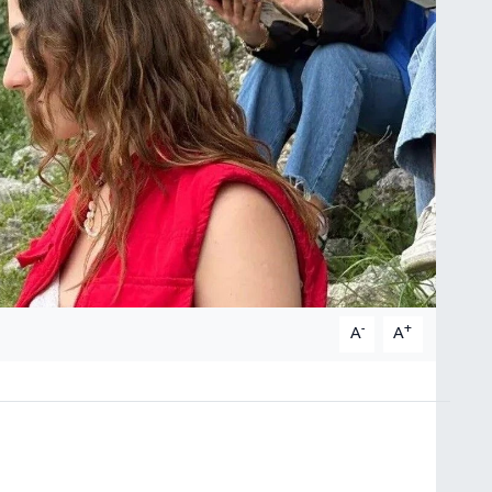
-
+
A
A