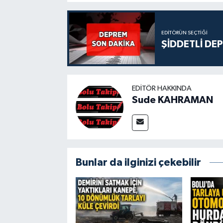
EDITÖRÜN SEÇTIĞI
ŞİDDETLİ DE
EDITÖR HAKKINDA
Sude KAHRAMAN
Bunlar da ilginizi çekebilir