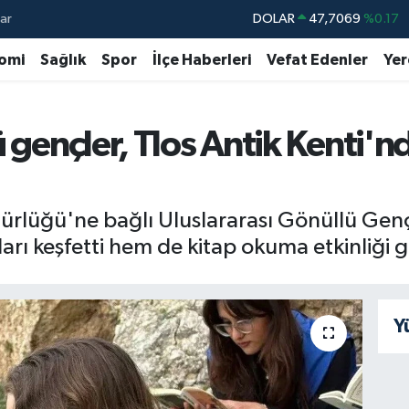
ar
DOLAR
47,7069
%0.17
EURO
55,0265
%0.01
omi
Sağlık
Spor
İlçe Haberleri
Vefat Edenler
Yer
STERLİN
64,1897
%0.02
GRAM ALTIN
6574.81
%1.44
 gençler, Tlos Antik Kenti'nd
BİST100
13.887
%64
BITCOIN
64.360,53
%-0.76
rlüğü'ne bağlı Uluslararası Gönüllü Gençl
arı keşfetti hem de kitap okuma etkinliği g
Y