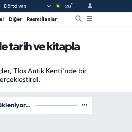
°
Dörtdivan
28
el
Diğer
Resmi İlanlar
e tarih ve kitapla
er, Tlos Antik Kenti'nde bir
erçekleştirdi.
ükleniyor...