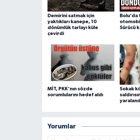
Demirini satmak için
Bolu’da 
yaktıkları kanepe, 10
otomobi
dönümlük tarlayı küle
Sürücü k
çevirdi
MİT, PKK'nın sözde
Sokak kö
sorumlularını hedef aldı
saldırıs
yaraland
Yorumlar