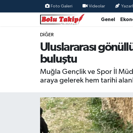
Foto Galeri
Videolar
Yazarl
Genel
Ekon
DIĞER
Uluslararası gönüllü
buluştu
Muğla Gençlik ve Spor İl Müdü
araya gelerek hem tarihi alanl