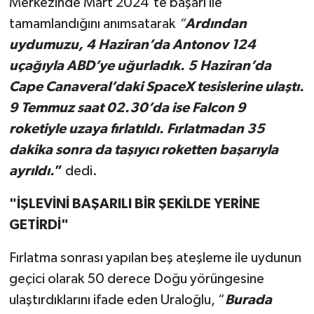
Merkezinde Mart 2024’te başarı ile
tamamlandığını anımsatarak
“
Ardından
uydumuzu, 4 Haziran’da Antonov 124
uçağıyla ABD’ye uğurladık. 5 Haziran’da
Cape Canaveral’daki SpaceX tesislerine ulaştı.
9 Temmuz saat 02.30’da ise Falcon 9
roketiyle uzaya fırlatıldı. Fırlatmadan 35
dakika sonra da taşıyıcı roketten başarıyla
ayrıldı.
”
dedi.
"İŞLEVİNİ BAŞARILI BİR ŞEKİLDE YERİNE
GETİRDİ"
Fırlatma sonrası yapılan beş ateşleme ile uydunun
geçici olarak 50 derece Doğu yörüngesine
ulaştırdıklarını ifade eden Uraloğlu, “
Burada