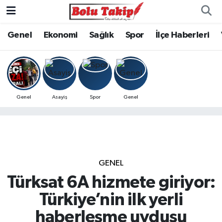
Genel
Ekonomi
Sağlık
Spor
İlçe Haberleri
Genel
Asayiş
Spor
Genel
GENEL
Türksat 6A hizmete giriyor:
Türkiye’nin ilk yerli
haberleşme uydusu