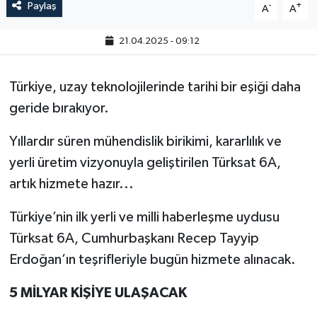
Paylaş
-
+
A
A
21.04.2025 - 09:12
Türkiye, uzay teknolojilerinde tarihi bir eşiği daha
geride bırakıyor.
Yıllardır süren mühendislik birikimi, kararlılık ve
yerli üretim vizyonuyla geliştirilen Türksat 6A,
artık hizmete hazır...
Türkiye’nin ilk yerli ve milli haberleşme uydusu
Türksat 6A, Cumhurbaşkanı Recep Tayyip
Erdoğan’ın teşrifleriyle bugün hizmete alınacak.
5 MİLYAR KİŞİYE ULAŞACAK