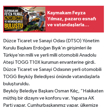
Kaymakam Feyza
Yılmaz, pazarcı esnafı
ve vatandaşlarla
buluştu
Düzce Ticaret ve Sanayi Odası (DTSO) Yönetim
Kurulu Başkanı Erdoğan Bıyık’ın girişimleri ile
Türkiye’nin milli ve yerli milli otomobili Anadolu
Ateşi TOGG T10X kurumun envanterine girdi.
Düzce Ticaret ve Sanayi Odasının yerli otomobili
TOGG Beyköy Belediyesi önünde vatandaşlarla
buluşturuldu.
Beyköy Belediye Başkanı Osman Kılıç, “Hakikaten
müthiş bir dizaynı ve konforu var. Yaparsa AK
Parti yapar, Cumhurbaşkanımız yapar, ülkemize