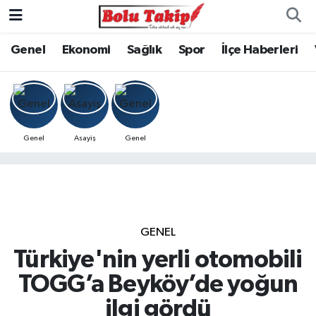
Genel
Ekonomi
Sağlık
Spor
İlçe Haberleri
Genel
Asayiş
Genel
GENEL
Türkiye'nin yerli otomobili
TOGG’a Beyköy’de yoğun
ilgi gördü