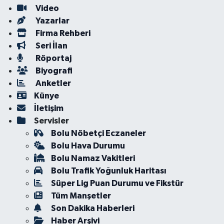
Video
Yazarlar
Firma Rehberi
Seri İlan
Röportaj
Biyografi
Anketler
Künye
İletişim
Servisler
Bolu Nöbetçi Eczaneler
Bolu Hava Durumu
Bolu Namaz Vakitleri
Bolu Trafik Yoğunluk Haritası
Süper Lig Puan Durumu ve Fikstür
Tüm Manşetler
Son Dakika Haberleri
Haber Arşivi