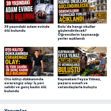
39 yaşındaki adam evinde
Bolu’da hangi okullar
ölü bulundu
güçlendirilecek?
Öğrencilerin taşınacağı
yerler açıklandı
Oto kilitçi dükkanında
Kaymakam Feyza Yılmaz,
esrarengiz olay: İş yeri
pazarcı esnafı ve
sahibi ve genç kadın ölü
vatandaşlarla buluştu
bulundu