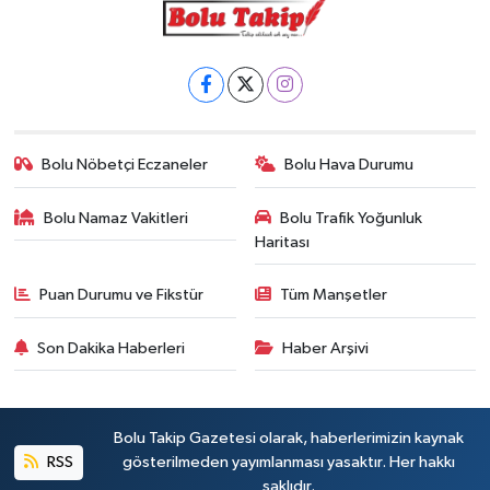
Bolu Nöbetçi Eczaneler
Bolu Hava Durumu
Bolu Namaz Vakitleri
Bolu Trafik Yoğunluk
Haritası
Puan Durumu ve Fikstür
Tüm Manşetler
Son Dakika Haberleri
Haber Arşivi
Bolu Takip Gazetesi olarak, haberlerimizin kaynak
RSS
gösterilmeden yayımlanması yasaktır. Her hakkı
saklıdır.