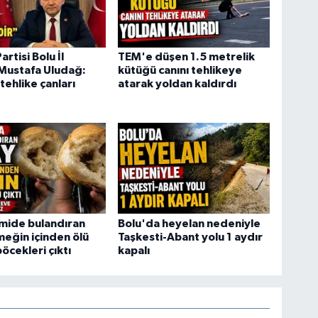
rtisi Bolu İl
TEM'e düşen 1.5 metrelik
Mustafa Uludağ:
kütüğü canını tehlikeye
tehlike çanları
atarak yoldan kaldırdı
mide bulandıran
Bolu'da heyelan nedeniyle
meğin içinden ölü
Taşkesti-Abant yolu 1 aydır
cekleri çıktı
kapalı