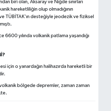
ndan biri olan, Aksaray ve Niğde sınırları
anik hareketliliğin olup olmadığının
ve TÜBİTAK'ın desteğiyle jeodezik ve fiziksel
mıştı.
e 6600 yılında volkanik patlama yaşandığı
İ?
si için o yanardağın halihazırda hareketli bir
ir.
n volkanik bölgede depremler, zaman zaman
kte.