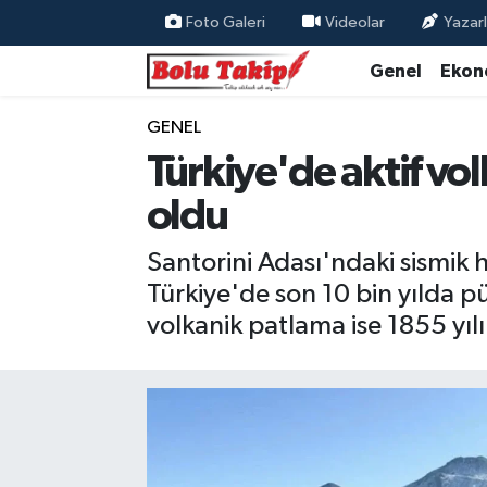
Foto Galeri
Videolar
Yazarl
Genel
Ekon
GENEL
Türkiye'de aktif vo
oldu
Santorini Adası'ndaki sismik
Türkiye'de son 10 bin yılda p
volkanik patlama ise 1855 yı