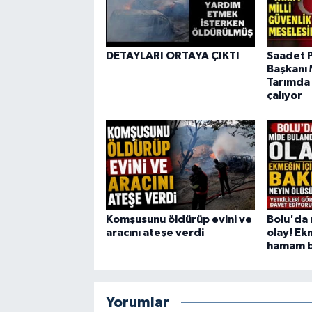
DETAYLARI ORTAYA ÇIKTI
Saadet Pa
Başkanı 
Tarımda 
çalıyor
Komşusunu öldürüp evini ve
Bolu'da 
aracını ateşe verdi
olay! Ek
hamam bö
Yorumlar