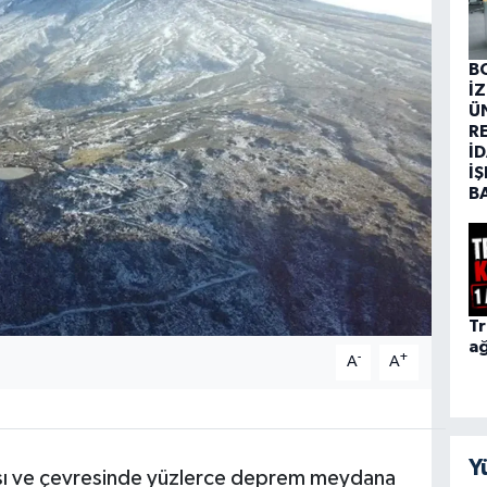
B
İ
Ü
R
İD
İŞ
B
Tr
ağ
-
+
A
A
Y
sı ve çevresinde yüzlerce deprem meydana