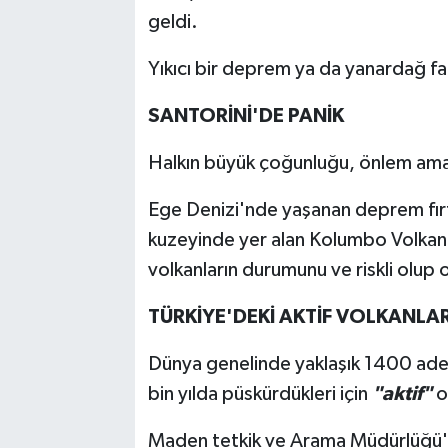
geldi.
Yıkıcı bir deprem ya da yanardağ faa
SANTORİNİ'DE PANİK
Halkın büyük çoğunluğu, önlem amaçl
Ege Denizi'nde yaşanan deprem fırtı
kuzeyinde yer alan Kolumbo Volkanı'
volkanların durumunu ve riskli olup
TÜRKİYE'DEKİ AKTİF VOLKANLA
Dünya genelinde yaklaşık 1400 adet
bin yılda püskürdükleri için
"aktif"
o
Maden tetkik ve Arama Müdürlüğü'nü