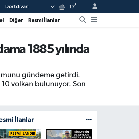
°
Dörtdivan
17
el
Diğer
Resmi İlanlar
tlama 1885 yılında
urumunu gündeme getirdi.
en 10 volkan bulunuyor. Son
esmi İlanlar
RESMİ İLANDIR