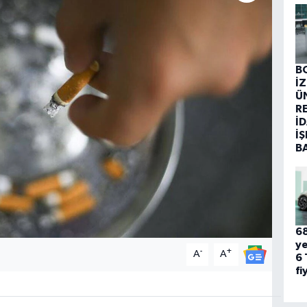
B
İ
Ü
R
İD
İŞ
B
68
ye
-
+
A
A
6 
fi