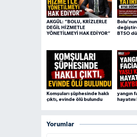
AKGÜL: “BOLU, KRİZLERLE
Bolu’nun
DEĞİL HİZMETLE
değiştir
YÖNETİLMEYİ HAK EDİYOR”
BTSO dü
Komşuları şüphesinde haklı
yangın fa
çıktı, evinde ölü bulundu
hayatını
Yorumlar