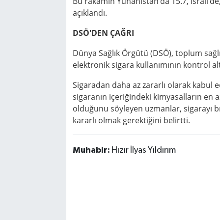
Bu rakamın Yunanistan’da 15.7, İsrail’de
açıklandı.
DSÖ'DEN ÇAĞRI
Dünya Sağlık Örgütü (DSÖ), toplum sağlı
elektronik sigara kullanımının kontrol al
Sigaradan daha az zararlı olarak kabul ed
sigaranın içeriğindeki kimyasalların en
olduğunu söyleyen uzmanlar, sigarayı b
kararlı olmak gerektiğini belirtti.
Muhabir:
Hızır İlyas Yıldırım