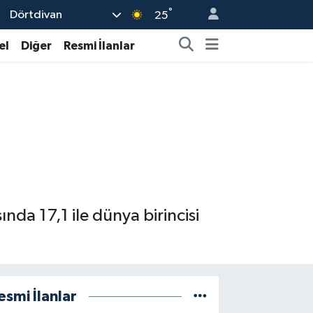
°
Dörtdivan
25
el
Diğer
Resmi İlanlar
nda 17,1 ile dünya birincisi
esmi İlanlar