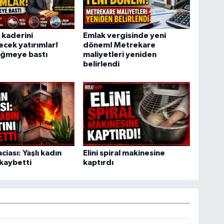
 kaderini
Emlak vergisinde yeni
ecek yatırımlar!
dönem! Metrekare
ğmeye bastı
maliyetleri yeniden
belirlendi
ciası: Yaşlı kadın
Elini spiral makinesine
 kaybetti
kaptırdı