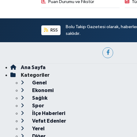
Puan Durumu ve Fikstür
Tü
Bolu Takip Gazetesi olarak, haberle
RSS
saklıdır.
Ana Sayfa
Kategoriler
Genel
Ekonomi
Sağlık
Spor
İlçe Haberleri
Vefat Edenler
Yerel
Diğer