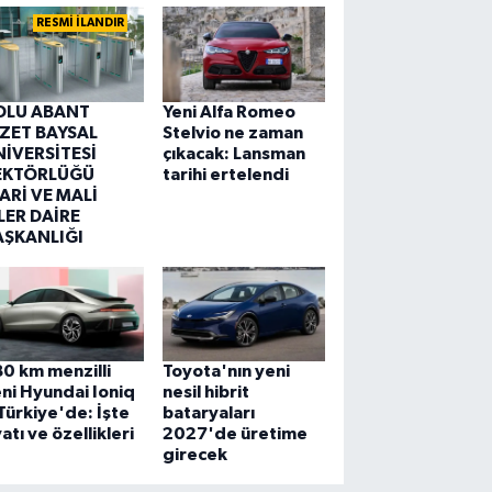
RESMİ İLANDIR
OLU ABANT
Yeni Alfa Romeo
ZZET BAYSAL
Stelvio ne zaman
NİVERSİTESİ
çıkacak: Lansman
EKTÖRLÜĞÜ
tarihi ertelendi
ARİ VE MALİ
LER DAİRE
AŞKANLIĞI
0 km menzilli
Toyota'nın yeni
ni Hyundai Ioniq
nesil hibrit
Türkiye'de: İşte
bataryaları
yatı ve özellikleri
2027'de üretime
girecek