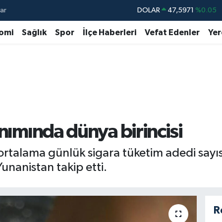
ar
DOLAR
47,5971
%0.05
EURO
55,1336
%0.18
omi
Sağlık
Spor
İlçe Haberleri
Vefat Edenler
Yer
STERLİN
64,2534
%0.22
GRAM ALTIN
6518.23
%0.39
BİST100
13.703
%0
BITCOIN
64.475,47
%0.66
anımında dünya birincisi
ortalama günlük sigara tüketim adedi sayısı
Yunanistan takip etti.
R