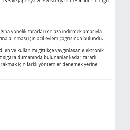
, 15.5 ile Japonya ve Avusturya’da 15.4 adet olduğu
ğına yönelik zararları en aza indirmek amacıyla
tına alınması için acil eylem çağrısında bulundu.
ilen ve kullanımı gittikçe yaygınlaşan elektronik
 az sigara dumanında bulunanlar kadar zararlı
ırakmak için farklı yöntemler denemek yerine