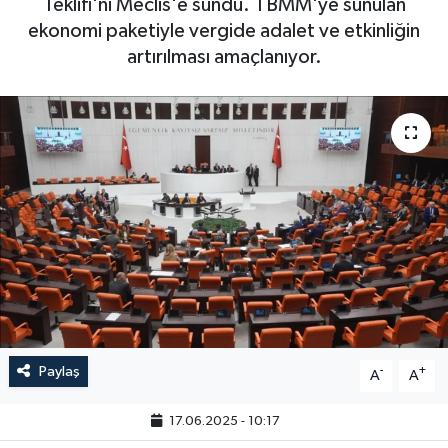
Teklifi'ni Meclis'e sundu. TBMM'ye sunulan
ekonomi paketiyle vergide adalet ve etkinliğin
artırılması amaçlanıyor.
Paylaş
-
+
A
A
17.06.2025 - 10:17