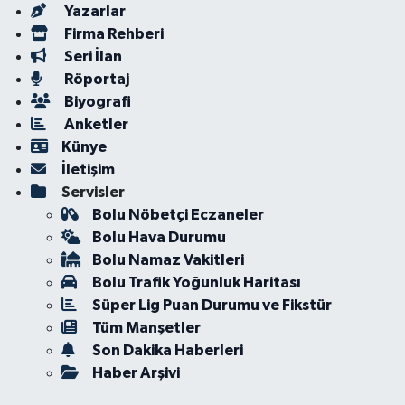
Yazarlar
Firma Rehberi
Seri İlan
Röportaj
Biyografi
Anketler
Künye
İletişim
Servisler
Bolu Nöbetçi Eczaneler
Bolu Hava Durumu
Bolu Namaz Vakitleri
Bolu Trafik Yoğunluk Haritası
Süper Lig Puan Durumu ve Fikstür
Tüm Manşetler
Son Dakika Haberleri
Haber Arşivi