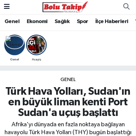
Genel
Ekonomi
Sağlık
Spor
İlçe Haberleri
Genel
Asayiş
GENEL
Türk Hava Yolları, Sudan'ın
en büyük liman kenti Port
Sudan'a uçuş başlattı
Afrika'yı dünyada en fazla noktaya bağlayan
havayolu Türk Hava Yolları (THY) bugün başlattığı