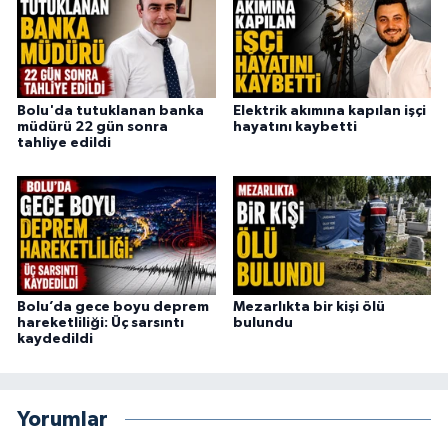
Bolu'da tutuklanan banka
Elektrik akımına kapılan işçi
müdürü 22 gün sonra
hayatını kaybetti
tahliye edildi
Bolu’da gece boyu deprem
Mezarlıkta bir kişi ölü
hareketliliği: Üç sarsıntı
bulundu
kaydedildi
Yorumlar