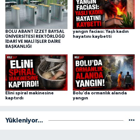
BOLU ABANT İZZET BAYSAL
yangın faciası: Yaşlı kadın
ÜNİVERSİTESİ REKTÖRLÜĞÜ
hayatını kaybetti
İDARİ VE MALİ İŞLER DAİRE
BAŞKANLIĞI
Elini spiral makinesine
Bolu’da ormanlık alanda
kaptırdı
yangın
Yükleniyor...