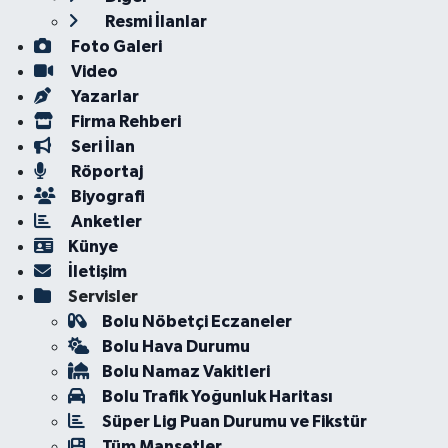
Resmi İlanlar
Foto Galeri
Video
Yazarlar
Firma Rehberi
Seri İlan
Röportaj
Biyografi
Anketler
Künye
İletişim
Servisler
Bolu Nöbetçi Eczaneler
Bolu Hava Durumu
Bolu Namaz Vakitleri
Bolu Trafik Yoğunluk Haritası
Süper Lig Puan Durumu ve Fikstür
Tüm Manşetler