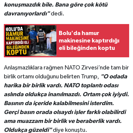
konuşmazdık bile. Bana göre çok kötü
davranıyorlardı"
dedi.
Bolu'da hamur
makinesine kaptırdığı
eli bileğinden koptu
Anlaşmazlıklara rağmen NATO Zirvesi’nde tam bir
birlik ortamı olduğunu belirten Trump,
"O odada
harika bir birlik vardı. NATO toplantı odası
aslında oldukça inanılmazdı. Ortam çok iyiydi.
Basının da içeride kalabilmesini isterdim.
Gerçi basın orada olsaydı işler farklı olabilirdi
ama muazzam bir birlik ve beraberlik vardı.
Oldukça güzeldi"
diye konuştu.