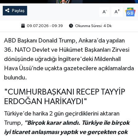
Paylaş
-
+
A
A
09.07.2026 - 09:39
Okunma Süresi: 4 Dk
ABD Başkanı Donald Trump, Ankara’da yapılan
36. NATO Devlet ve Hükümet Başkanları Zirvesi
dönüşünde uğradığı İngiltere'deki Mildenhall
Hava Üssü’nde uçakta gazetecilere açıklamalarda
bulundu.
"CUMHURBAŞKANI RECEP TAYYİP
ERDOĞAN HARİKAYDI"
Türkiye’de harika 2 gün geçirdiklerini aktaran
Trump,
"Birçok karar alındı. Türkiye ile birçok
iyi ticaret anlaşması yaptık ve gerçekten çok