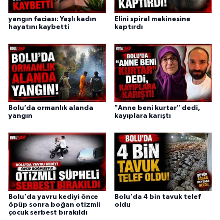
yangın faciası: Yaşlı kadın
Elini spiral makinesine
hayatını kaybetti
kaptırdı
Bolu’da ormanlık alanda
"Anne beni kurtar" dedi,
yangın
kayıplara karıştı
Bolu'da yavru kediyi önce
Bolu'da 4 bin tavuk telef
öpüp sonra boğan otizmli
oldu
çocuk serbest bırakıldı