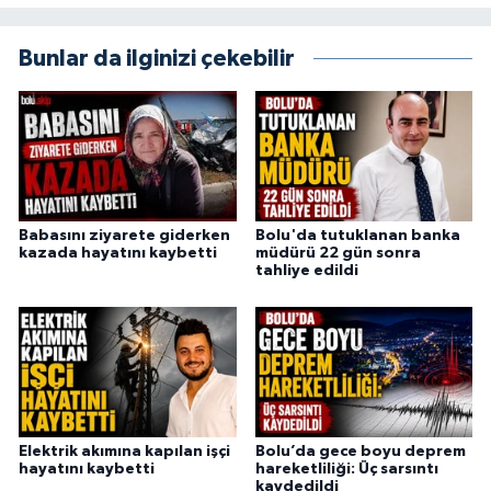
Bunlar da ilginizi çekebilir
Babasını ziyarete giderken
Bolu'da tutuklanan banka
kazada hayatını kaybetti
müdürü 22 gün sonra
tahliye edildi
Elektrik akımına kapılan işçi
Bolu’da gece boyu deprem
hayatını kaybetti
hareketliliği: Üç sarsıntı
kaydedildi