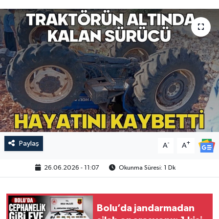
Paylaş
-
+
A
A
26.06.2026 - 11:07
Okunma Süresi: 1 Dk
Bolu’da jandarmadan