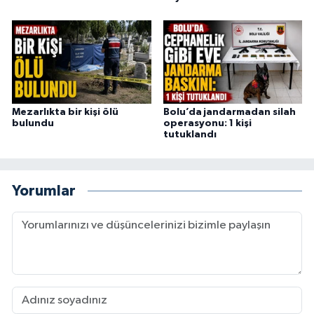
Mezarlıkta bir kişi ölü
Bolu’da jandarmadan silah
bulundu
operasyonu: 1 kişi
tutuklandı
Yorumlar