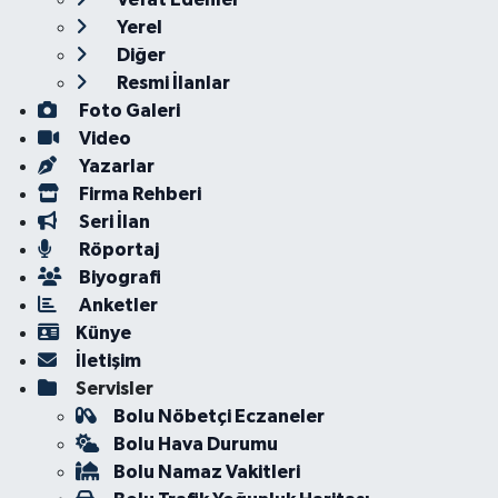
Yerel
Diğer
Resmi İlanlar
Foto Galeri
Video
Yazarlar
Firma Rehberi
Seri İlan
Röportaj
Biyografi
Anketler
Künye
İletişim
Servisler
Bolu Nöbetçi Eczaneler
Bolu Hava Durumu
Bolu Namaz Vakitleri