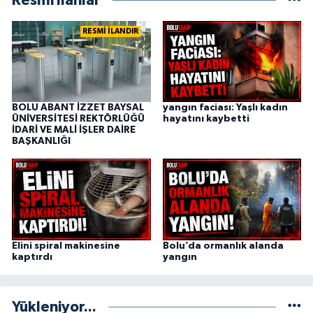
Resmi İlanlar
RESMİ İLANDIR
BOLU ABANT İZZET BAYSAL
yangın faciası: Yaşlı kadın
ÜNİVERSİTESİ REKTÖRLÜĞÜ
hayatını kaybetti
İDARİ VE MALİ İŞLER DAİRE
BAŞKANLIĞI
Elini spiral makinesine
Bolu’da ormanlık alanda
kaptırdı
yangın
Yükleniyor...