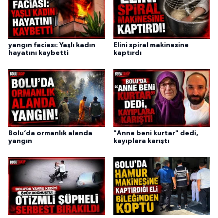
yangın faciası: Yaşlı kadın
Elini spiral makinesine
hayatını kaybetti
kaptırdı
Bolu’da ormanlık alanda
"Anne beni kurtar" dedi,
yangın
kayıplara karıştı