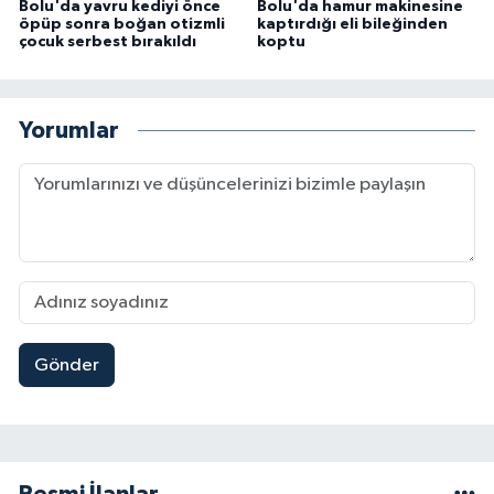
Bolu'da yavru kediyi önce
Bolu'da hamur makinesine
öpüp sonra boğan otizmli
kaptırdığı eli bileğinden
çocuk serbest bırakıldı
koptu
Yorumlar
Gönder