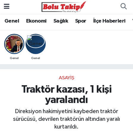
Genel
Ekonomi
Sağlık
Spor
İlçe Haberleri
Genel
Genel
ASAYIŞ
Traktör kazası, 1 kişi
yaralandı
Direksiyon hakimiyetini kaybeden traktör
sürücüsü, devrilen traktörün altından yaralı
kurtarıldı.