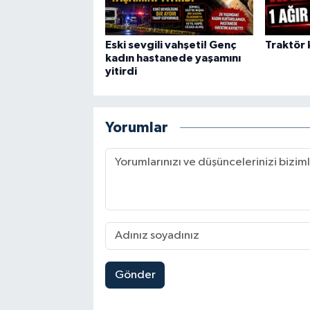
Eski sevgili vahşeti! Genç
Traktör k
kadın hastanede yaşamını
yitirdi
Yorumlar
Gönder