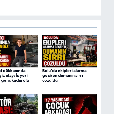
tçi dükkanında
Bolu’da ekipleri alarma
z olay: İş yeri
geçiren dumanın sırrı
e genç kadın ölü
çözüldü