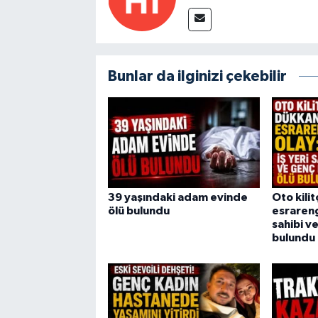
Bunlar da ilginizi çekebilir
39 yaşındaki adam evinde
Oto kili
ölü bulundu
esrarengi
sahibi v
bulundu