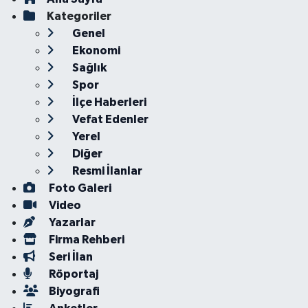
Kategoriler
Genel
Ekonomi
Sağlık
Spor
İlçe Haberleri
Vefat Edenler
Yerel
Diğer
Resmi İlanlar
Foto Galeri
Video
Yazarlar
Firma Rehberi
Seri İlan
Röportaj
Biyografi