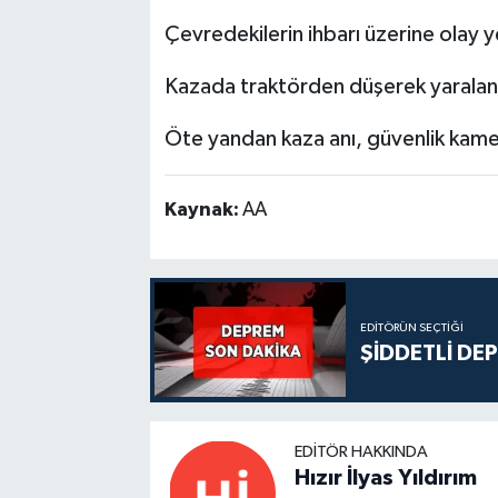
Çevredekilerin ihbarı üzerine olay ye
Kazada traktörden düşerek yaralanan
Öte yandan kaza anı, güvenlik kame
Kaynak:
AA
EDITÖRÜN SEÇTIĞI
ŞİDDETLİ DE
EDITÖR HAKKINDA
Hızır İlyas Yıldırım