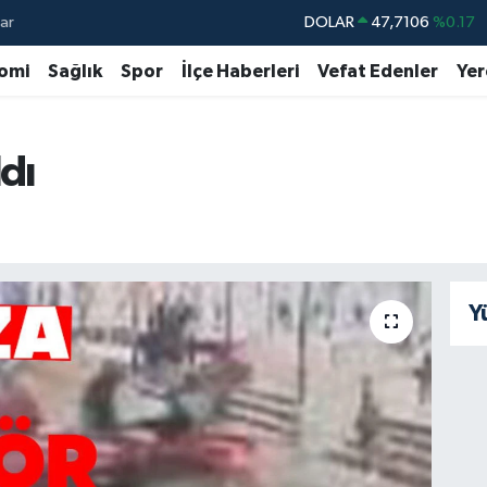
ar
DOLAR
47,7106
%0.17
EURO
55,1652
%0.27
omi
Sağlık
Spor
İlçe Haberleri
Vefat Edenler
Yer
STERLİN
64,4046
%0.35
GRAM ALTIN
6618.49
%2.12
ldı
BİST100
13.773
%-19
BITCOIN
65.130,04
%1.2
Y