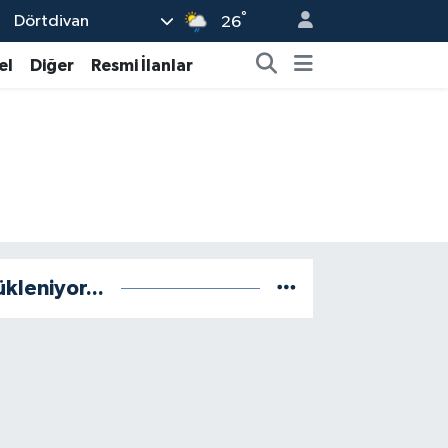
°
Dörtdivan
26
el
Diğer
Resmi İlanlar
ükleniyor...