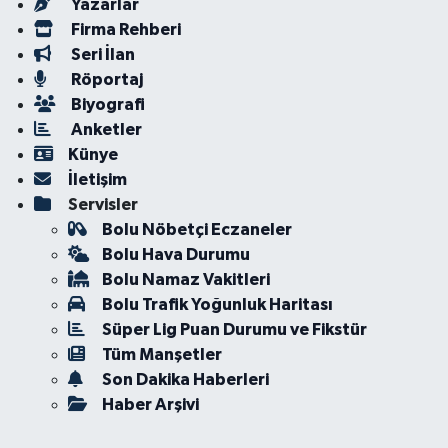
Yazarlar
Firma Rehberi
Seri İlan
Röportaj
Biyografi
Anketler
Künye
İletişim
Servisler
Bolu Nöbetçi Eczaneler
Bolu Hava Durumu
Bolu Namaz Vakitleri
Bolu Trafik Yoğunluk Haritası
Süper Lig Puan Durumu ve Fikstür
Tüm Manşetler
Son Dakika Haberleri
Haber Arşivi