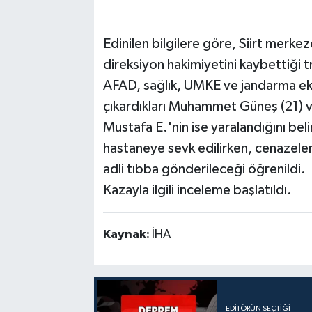
Edinilen bilgilere göre, Siirt merk
direksiyon hakimiyetini kaybettiği t
AFAD, sağlık, UMKE ve jandarma ekip
çıkardıkları Muhammet Güneş (21) ve
Mustafa E.'nin ise yaralandığını beli
hastaneye sevk edilirken, cenazeler
adli tıbba gönderileceği öğrenildi.
Kazayla ilgili inceleme başlatıldı.
Kaynak:
İHA
EDITÖRÜN SEÇTIĞI