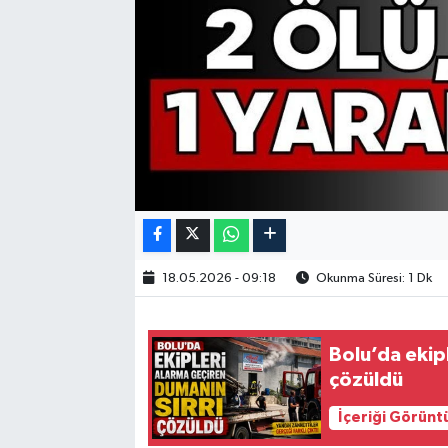
18.05.2026 - 09:18
Okunma Süresi: 1 Dk
Bolu’da ekip
çözüldü
İçeriği Görünt