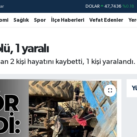
ar
DOLAR
47,7436
%0.18
EURO
55,2510
%0.32
omi
Sağlık
Spor
İlçe Haberleri
Vefat Edenler
Yer
STERLİN
64,4811
%0.38
GRAM ALTIN
6648.99
%2.59
lü, 1 yaralı
BİST100
13.779
%-14
n 2 kişi hayatını kaybetti, 1 kişi yaralandı.
BITCOIN
64.960,21
%0.87
Y