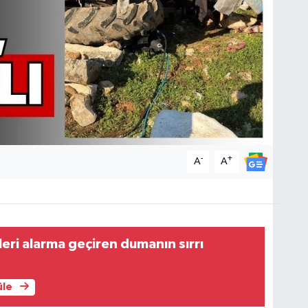
-
+
A
A
leri alarma geçiren dumanın sırrı
üle