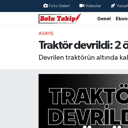
Foto Galeri
Videolar
Yazarl
Genel
Ekon
ASAYIŞ
Traktör devrildi: 2 ö
Devrilen traktörün altında kala