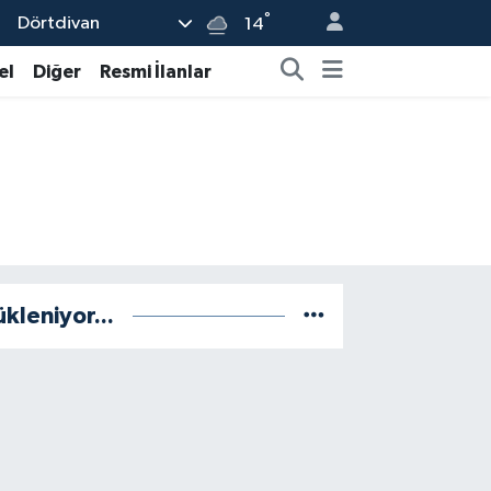
°
Dörtdivan
14
el
Diğer
Resmi İlanlar
ükleniyor...