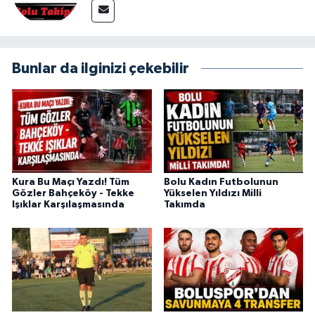
Bunlar da ilginizi çekebilir
Kura Bu Maçı Yazdı! Tüm
Bolu Kadın Futbolunun
Gözler Bahçeköy - Tekke
Yükselen Yıldızı Milli
Işıklar Karşılaşmasında
Takımda