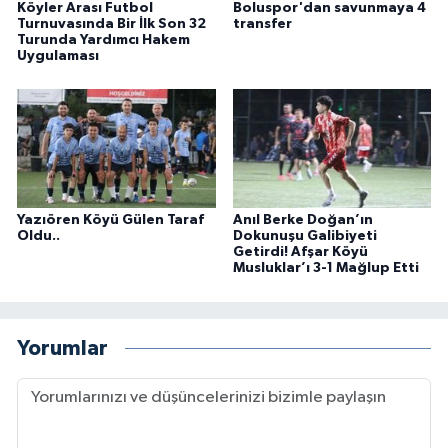
Köyler Arası Futbol
Boluspor'dan savunmaya 4
Turnuvasında Bir İlk Son 32
transfer
Turunda Yardımcı Hakem
Uygulaması
Yazıören Köyü Gülen Taraf
Anıl Berke Doğan’ın
Oldu..
Dokunuşu Galibiyeti
Getirdi! Afşar Köyü
Musluklar’ı 3-1 Mağlup Etti
Yorumlar