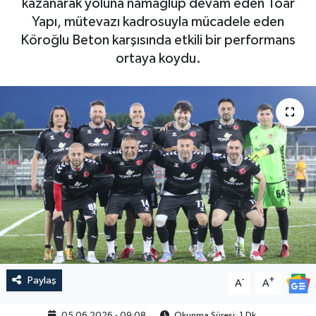
kazanarak yoluna namağlup devam eden Toar
Yapı, mütevazı kadrosuyla mücadele eden
Köroğlu Beton karşısında etkili bir performans
ortaya koydu.
Paylaş
-
+
A
A
05.06.2026 - 09:08
Okunma Süresi: 1 Dk