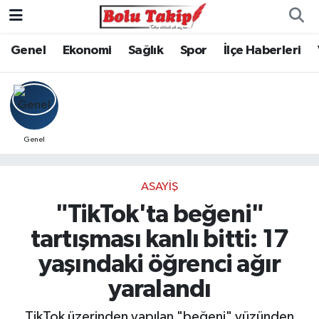
Genel
Ekonomi
Sağlık
Spor
İlçe Haberleri
Genel
ASAYIŞ
"TikTok'ta beğeni"
tartışması kanlı bitti: 17
yaşındaki öğrenci ağır
yaralandı
TikTok üzerinden yapılan "beğeni" yüzünden