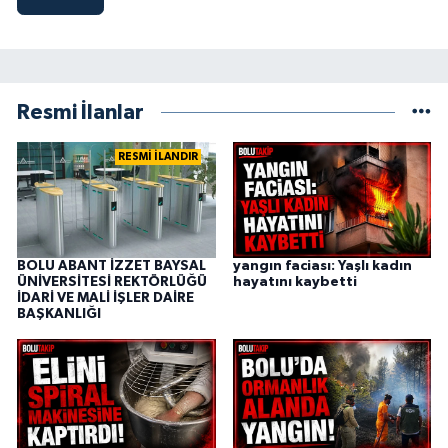
Resmi İlanlar
RESMİ İLANDIR
BOLU ABANT İZZET BAYSAL
yangın faciası: Yaşlı kadın
ÜNİVERSİTESİ REKTÖRLÜĞÜ
hayatını kaybetti
İDARİ VE MALİ İŞLER DAİRE
BAŞKANLIĞI