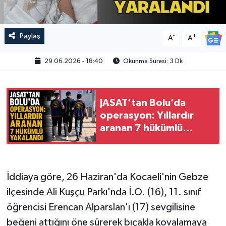
Paylaş
-
+
A
A
29.06.2026 - 18:40
Okunma Süresi: 3 Dk
JASAT’tan Bolu’da
operasyon: Yıllardır
aranan 7 hükümlü
yakalandı
İddiaya göre, 26 Haziran'da Kocaeli'nin Gebze
ilçesinde Ali Kuşçu Parkı'nda İ.O. (16), 11. sınıf
öğrencisi Erencan Alparslan'ı (17) sevgilisine
beğeni attığını öne sürerek bıçakla kovalamaya