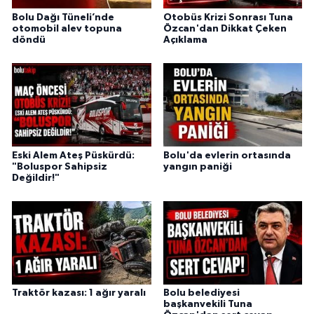
Bolu Dağı Tüneli’nde
Otobüs Krizi Sonrası Tuna
otomobil alev topuna
Özcan'dan Dikkat Çeken
döndü
Açıklama
Eski Alem Ateş Püskürdü:
Bolu'da evlerin ortasında
"Boluspor Sahipsiz
yangın paniği
Değildir!"
Traktör kazası: 1 ağır yaralı
Bolu belediyesi
başkanvekili Tuna