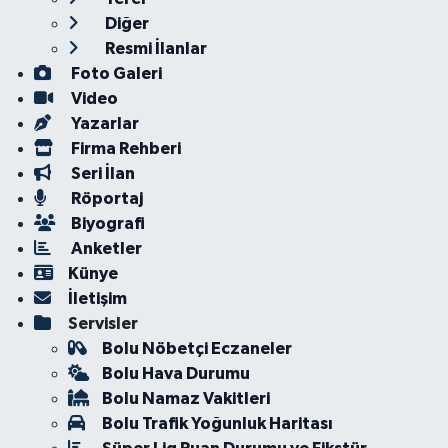
Diğer
Resmi İlanlar
Foto Galeri
Video
Yazarlar
Firma Rehberi
Seri İlan
Röportaj
Biyografi
Anketler
Künye
İletişim
Servisler
Bolu Nöbetçi Eczaneler
Bolu Hava Durumu
Bolu Namaz Vakitleri
Bolu Trafik Yoğunluk Haritası