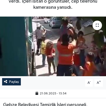
verdi. İçleri ısıtan o görüntüler, cep telefonu
kamerasına yansıdı.
Paylaş
-
+
A
A
21.06.2025 - 15:54
Gebze Belediyesi Temizlik İşleri personeli,