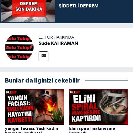
ŞİDDETLİ DEPREM
EDITÖR HAKKINDA
Sude KAHRAMAN
Bunlar da ilginizi çekebilir
yangın faciası: Yaşlı kadın
Elini spiral makinesine