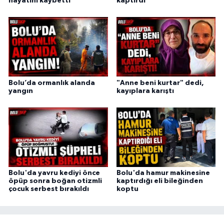
hayatını kaybetti
kaptırdı
Bolu’da ormanlık alanda
"Anne beni kurtar" dedi,
yangın
kayıplara karıştı
Bolu'da yavru kediyi önce
Bolu'da hamur makinesine
öpüp sonra boğan otizmli
kaptırdığı eli bileğinden
çocuk serbest bırakıldı
koptu