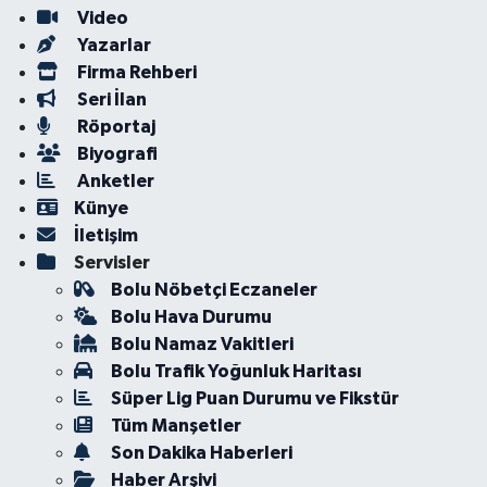
Video
Yazarlar
Firma Rehberi
Seri İlan
Röportaj
Biyografi
Anketler
Künye
İletişim
Servisler
Bolu Nöbetçi Eczaneler
Bolu Hava Durumu
Bolu Namaz Vakitleri
Bolu Trafik Yoğunluk Haritası
Süper Lig Puan Durumu ve Fikstür
Tüm Manşetler
Son Dakika Haberleri
Haber Arşivi