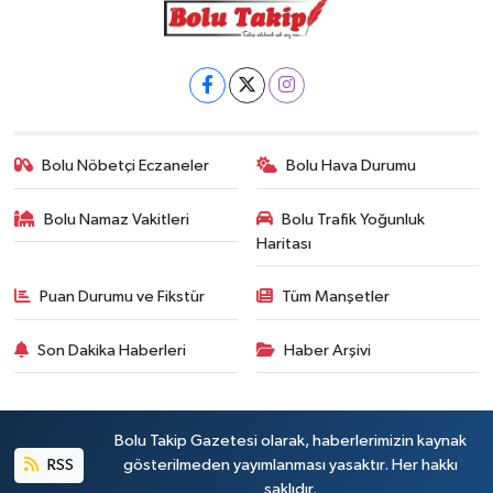
Bolu Nöbetçi Eczaneler
Bolu Hava Durumu
Bolu Namaz Vakitleri
Bolu Trafik Yoğunluk
Haritası
Puan Durumu ve Fikstür
Tüm Manşetler
Son Dakika Haberleri
Haber Arşivi
Bolu Takip Gazetesi olarak, haberlerimizin kaynak
RSS
gösterilmeden yayımlanması yasaktır. Her hakkı
saklıdır.