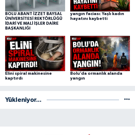
BOLU ABANT İZZET BAYSAL
yangın faciası: Yaşlı kadın
ÜNİVERSİTESİ REKTÖRLÜĞÜ
hayatını kaybetti
İDARİ VE MALİ İŞLER DAİRE
BAŞKANLIĞI
Elini spiral makinesine
Bolu’da ormanlık alanda
kaptırdı
yangın
Yükleniyor...