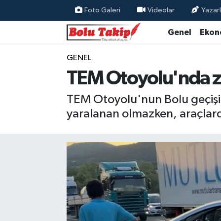
Foto Galeri
Videolar
Yazarl
Genel
Ekon
GENEL
TEM Otoyolu'nda zin
TEM Otoyolu'nun Bolu geçişind
yaralanan olmazken, araçlar