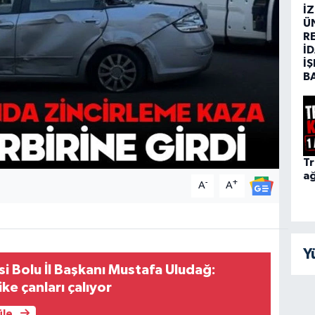
İ
Ü
R
İD
İŞ
B
Tr
ağ
-
+
A
A
Y
si Bolu İl Başkanı Mustafa Uludağ:
ke çanları çalıyor
üle