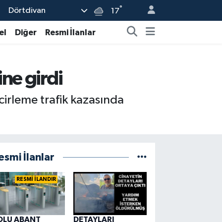
°
Dörtdivan
17
el
Diğer
Resmi İlanlar
ne girdi
cirleme trafik kazasında
esmi İlanlar
RESMİ İLANDIR
OLU ABANT
DETAYLARI