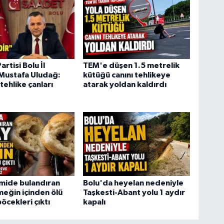
rtisi Bolu İl
TEM'e düşen 1.5 metrelik
Mustafa Uludağ:
kütüğü canını tehlikeye
tehlike çanları
atarak yoldan kaldırdı
mide bulandıran
Bolu'da heyelan nedeniyle
meğin içinden ölü
Taşkesti-Abant yolu 1 aydır
cekleri çıktı
kapalı