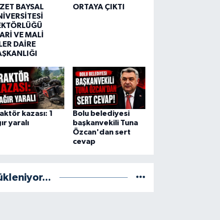
ZZET BAYSAL
ORTAYA ÇIKTI
NİVERSİTESİ
EKTÖRLÜĞÜ
ARİ VE MALİ
LER DAİRE
AŞKANLIĞI
aktör kazası: 1
Bolu belediyesi
ır yaralı
başkanvekili Tuna
Özcan'dan sert
cevap
ükleniyor...