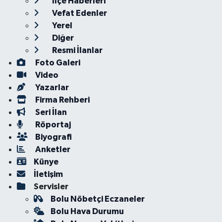
İlçe Haberleri
Vefat Edenler
Yerel
Diğer
Resmi İlanlar
Foto Galeri
Video
Yazarlar
Firma Rehberi
Seri İlan
Röportaj
Biyografi
Anketler
Künye
İletişim
Servisler
Bolu Nöbetçi Eczaneler
Bolu Hava Durumu