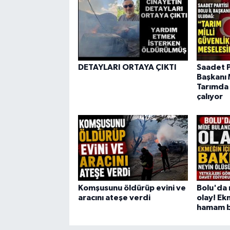
DETAYLARI ORTAYA ÇIKTI
Saadet Pa
Başkanı 
Tarımda 
çalıyor
Komşusunu öldürüp evini ve
Bolu'da 
aracını ateşe verdi
olay! Ek
hamam bö