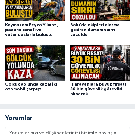
Kaymakam Feyza Yılmaz,
Bolu’da ekipleri alarma
pazarcı esnafı ve
geçiren dumanın sırrı
vatandaşlarla buluştu
çözüldü
Gölcük yolunda kaza! İki
İş arayanlara büyük fırsat!
otomobil çarpıştı
30 bin güvenlik görevlisi
alınacak
Yorumlar