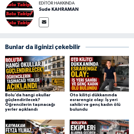
EDITÖR HAKKINDA
Sude KAHRAMAN
Bunlar da ilginizi çekebilir
Bolu’da hangi okullar
Oto kilitçi dükkanında
güçlendirilecek?
esrarengiz olay: İş yeri
Öğrencilerin taşınacağı
sahibi ve genç kadın ölü
yerler açıklandı
bulundu