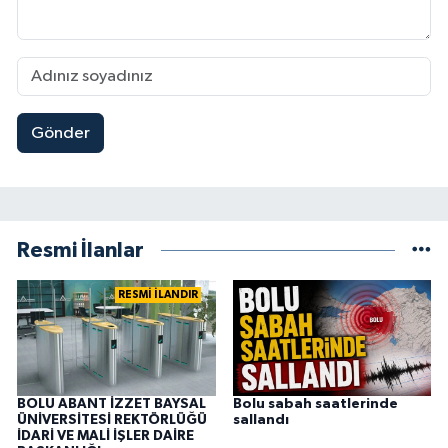
Gönder
Resmi İlanlar
RESMİ İLANDIR
BOLU ABANT İZZET BAYSAL
Bolu sabah saatlerinde
ÜNİVERSİTESİ REKTÖRLÜĞÜ
sallandı
İDARİ VE MALİ İŞLER DAİRE