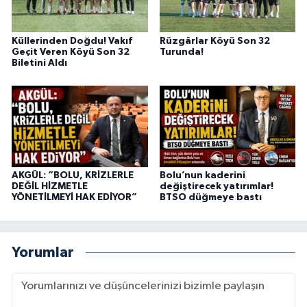
Küllerinden Doğdu! Vakıf
Rüzgârlar Köyü Son 32
Geçit Veren Köyü Son 32
Turunda!
Biletini Aldı
AKGÜL: “BOLU, KRİZLERLE
Bolu’nun kaderini
DEĞİL HİZMETLE
değiştirecek yatırımlar!
YÖNETİLMEYİ HAK EDİYOR”
BTSO düğmeye bastı
Yorumlar