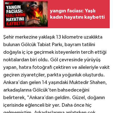
yangın faciası: Yaşlı
kadın hayatını kaybetti
Şehir merkezine yaklaşık 13 kilometre uzaklıkta
bulunan Gölcük Tabiat Parkı, bayram tatilini
doğayla iç içe geçirmek isteyenlerin tercih ettiği
noktalardan biri oldu. Göl çevresinde yürüyüş
yapan, hatıra fotoğrafı çektiren ve aileleriyle vakit
geçiren ziyaretçiler, parkta yoğunluk oluşturdu.
Ankara'dan gelen 14 yaşındaki Muktedir Shahen,
arkadaşlarına Gölcük’ten bahsedeceğini
belirterek, "Ankara’dan geldim. Güzel, doğanın
içerisinde eğlenceli bir yer. Daha önce hiç
gelmemiştim. Arkadaşlarıma anlatırken çok