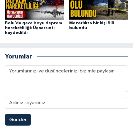
Bolu’da gece boyu deprem
Mezarlıkta bir kişi ölü
hareketliliği: Üç sarsıntı
bulundu
kaydedildi
Yorumlar
Gönder