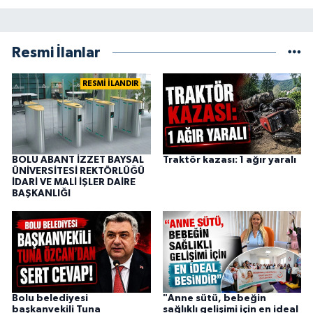
Resmi İlanlar
RESMİ İLANDIR
BOLU ABANT İZZET BAYSAL
Traktör kazası: 1 ağır yaralı
ÜNİVERSİTESİ REKTÖRLÜĞÜ
İDARİ VE MALİ İŞLER DAİRE
BAŞKANLIĞI
Bolu belediyesi
"Anne sütü, bebeğin
başkanvekili Tuna
sağlıklı gelişimi için en ideal