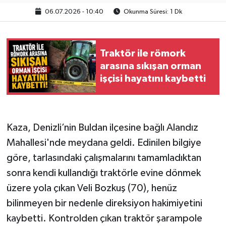
06.07.2026 - 10:40
Okunma Süresi: 1 Dk
Traktör ile römork
arasına sıkışan orman
işçisi hayatını kaybetti
Kaza, Denizli’nin Buldan ilçesine bağlı Alandız
Mahallesi'nde meydana geldi. Edinilen bilgiye
göre, tarlasındaki çalışmalarını tamamladıktan
sonra kendi kullandığı traktörle evine dönmek
üzere yola çıkan Veli Bozkuş (70), henüz
bilinmeyen bir nedenle direksiyon hakimiyetini
kaybetti. Kontrolden çıkan traktör şarampole