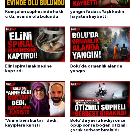
Komşuları şüphesinde haklı
yangın faciası: Yaşlı kadın
çıktı, evinde ölü bulundu
hayatını kaybetti
Elini spiral makinesine
Bolu’da ormanlık alanda
kaptırdı
yangın
"Anne beni kurtar" dedi,
Bolu'da yavru kediyi önce
kayıplara karıştı
öpüp sonra boğan otizmli
çocuk serbest bırakıldı