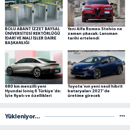
BOLU ABANT İZZET BAYSAL
Yeni Alfa Romeo Stelvio ne
ÜNİVERSİTESİ REKTÖRLÜĞÜ
zaman çıkacak: Lansman
İDARİ VE MALİ İŞLER DAİRE
tarihi ertelendi
BAŞKANLIĞI
680 km menzilli yeni
Toyota'nın yeni nesil hibrit
Hyundai Ioniq 6 Türkiye'de:
bataryaları 2027'de
İşte fiyatı ve özellikleri
üretime girecek
Yükleniyor...