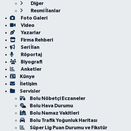
Diğer
Resmi İlanlar
Foto Galeri
Video
Yazarlar
Firma Rehberi
Seri İlan
Röportaj
Biyografi
Anketler
Künye
İletişim
Servisler
Bolu Nöbetçi Eczaneler
Bolu Hava Durumu
Bolu Namaz Vakitleri
Bolu Trafik Yoğunluk Haritası
Süper Lig Puan Durumu ve Fikstür