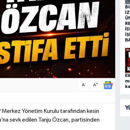
B
İ
Ü
R
İD
İŞ
B
El
m
-
+
A
A
ka
Y
 Merkez Yönetim Kurulu tarafından kesin
lu’na sevk edilen Tanju Özcan, partisinden