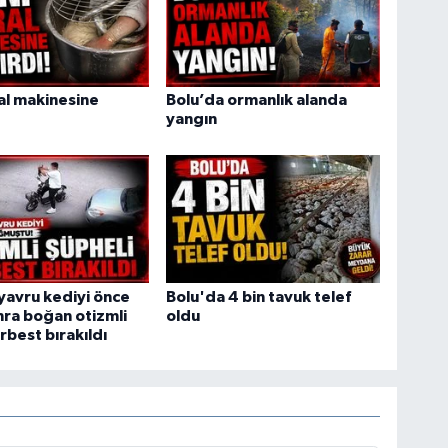
ral makinesine
Bolu’da ormanlık alanda
yangın
yavru kediyi önce
Bolu'da 4 bin tavuk telef
ra boğan otizmli
oldu
rbest bırakıldı