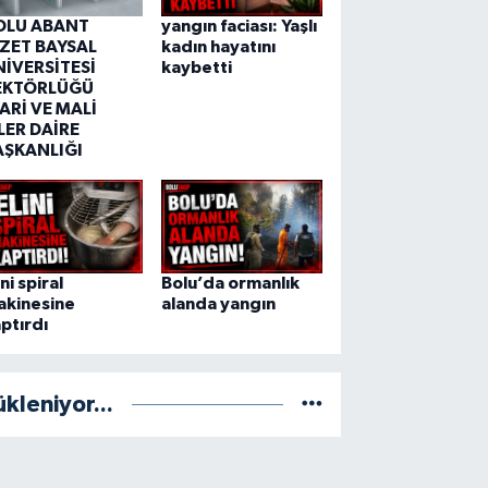
OLU ABANT
yangın faciası: Yaşlı
ZZET BAYSAL
kadın hayatını
NİVERSİTESİ
kaybetti
EKTÖRLÜĞÜ
ARİ VE MALİ
LER DAİRE
AŞKANLIĞI
ini spiral
Bolu’da ormanlık
akinesine
alanda yangın
ptırdı
ükleniyor...