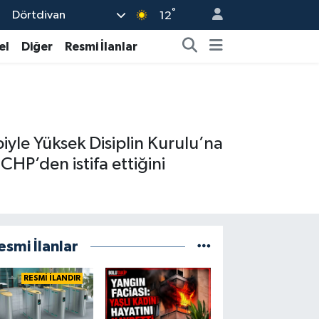
°
Dörtdivan
12
el
Diğer
Resmi İlanlar
iyle Yüksek Disiplin Kurulu’na
HP’den istifa ettiğini
esmi İlanlar
RESMİ İLANDIR