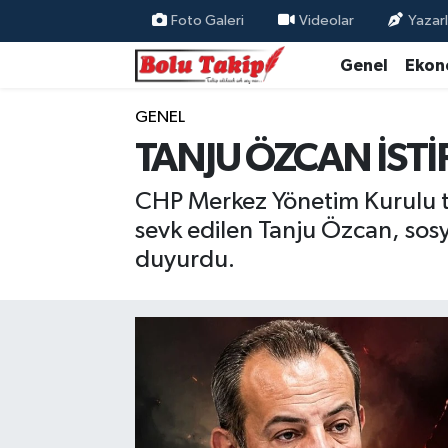
Foto Galeri
Videolar
Yazarl
Genel
Ekon
GENEL
TANJU ÖZCAN İSTİF
CHP Merkez Yönetim Kurulu tar
sevk edilen Tanju Özcan, sosy
duyurdu.