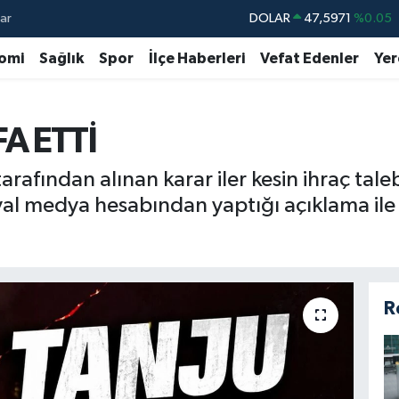
ar
DOLAR
47,5971
%0.05
EURO
55,1336
%0.18
omi
Sağlık
Spor
İlçe Haberleri
Vefat Edenler
Yer
STERLİN
64,2534
%0.22
GRAM ALTIN
6527.85
%0.54
A ETTİ
BİST100
13.703
%0
afından alınan karar iler kesin ihraç taleb
BITCOIN
64.475,47
%0.66
al medya hesabından yaptığı açıklama ile C
R