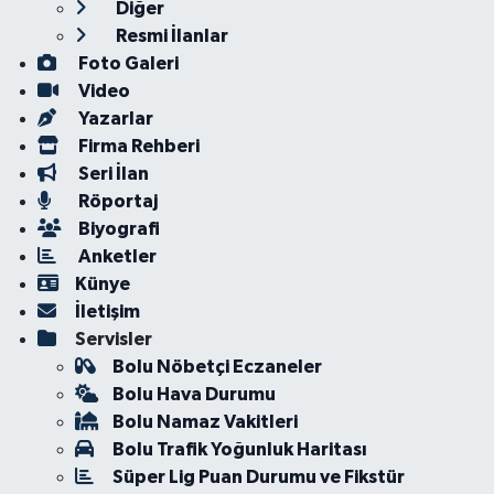
Diğer
Resmi İlanlar
Foto Galeri
Video
Yazarlar
Firma Rehberi
Seri İlan
Röportaj
Biyografi
Anketler
Künye
İletişim
Servisler
Bolu Nöbetçi Eczaneler
Bolu Hava Durumu
Bolu Namaz Vakitleri
Bolu Trafik Yoğunluk Haritası
Süper Lig Puan Durumu ve Fikstür