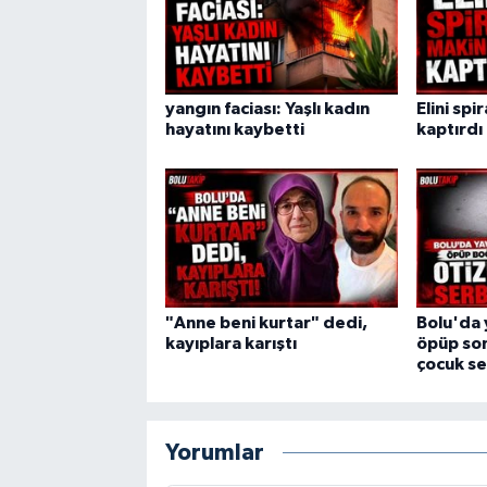
yangın faciası: Yaşlı kadın
Elini spi
hayatını kaybetti
kaptırdı
"Anne beni kurtar" dedi,
Bolu'da 
kayıplara karıştı
öpüp son
çocuk se
Yorumlar