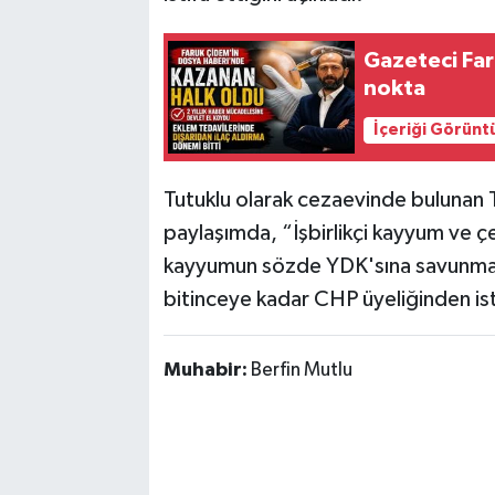
Gazeteci Fa
nokta
İçeriği Görünt
Tutuklu olarak cezaevinde bulunan
paylaşımda, “İşbirlikçi kayyum ve ç
kayyumun sözde YDK'sına savunma v
bitinceye kadar CHP üyeliğinden isti
Muhabir:
Berfin Mutlu