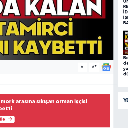
Ü
R
İD
İŞ
B
Bo
de
-
+
A
A
ya
d
Y
ömork arasına sıkışan orman işçisi
betti
üle