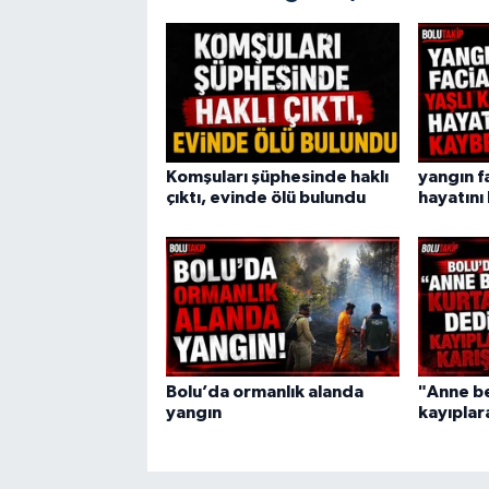
Komşuları şüphesinde haklı
yangın fa
çıktı, evinde ölü bulundu
hayatını
Bolu’da ormanlık alanda
"Anne be
yangın
kayıplara