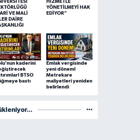
NİVERSİTESİ
HİZMETLE
EKTÖRLÜĞÜ
YÖNETİLMEYİ HAK
ARİ VE MALİ
EDİYOR”
LER DAİRE
AŞKANLIĞI
lu’nun kaderini
Emlak vergisinde
ğiştirecek
yeni dönem!
tırımlar! BTSO
Metrekare
üğmeye bastı
maliyetleri yeniden
belirlendi
ükleniyor...