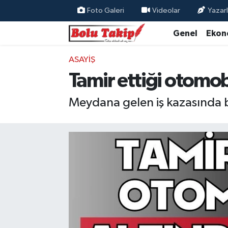
Foto Galeri
Videolar
Yazarl
Genel
Ekon
ASAYIŞ
Tamir ettiği otomobi
Meydana gelen iş kazasında bir