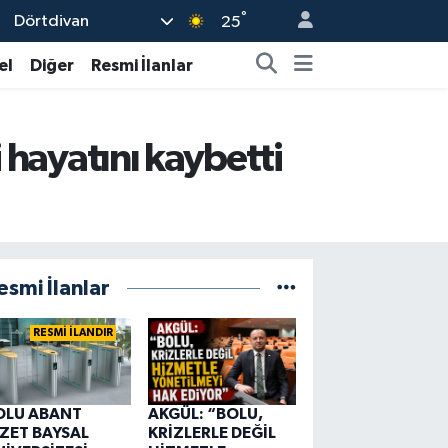
°
Dörtdivan
25
el
Diğer
Resmi İlanlar
i hayatını kaybetti
esmi İlanlar
RESMİ İLANDIR
OLU ABANT
AKGÜL: “BOLU,
ZZET BAYSAL
KRİZLERLE DEĞİL