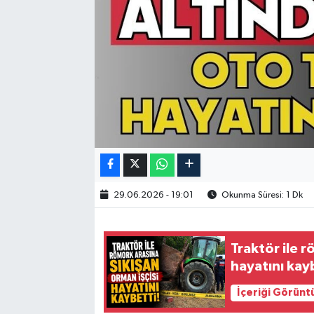
29.06.2026 - 19:01
Okunma Süresi: 1 Dk
Traktör ile r
hayatını kay
İçeriği Görünt