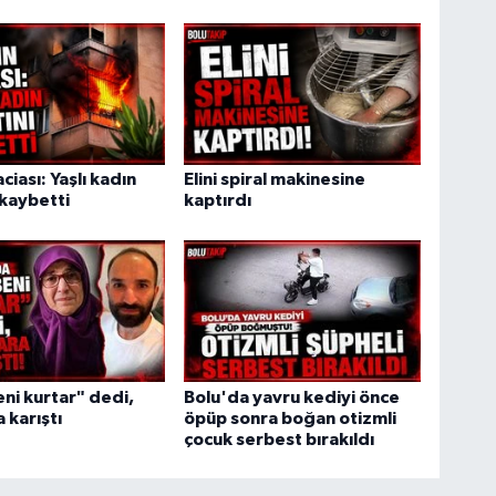
ciası: Yaşlı kadın
Elini spiral makinesine
 kaybetti
kaptırdı
ni kurtar" dedi,
Bolu'da yavru kediyi önce
 karıştı
öpüp sonra boğan otizmli
çocuk serbest bırakıldı