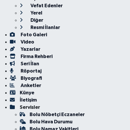
Vefat Edenler
Yerel
Diğer
Resmi İlanlar
Foto Galeri
Video
Yazarlar
Firma Rehberi
Seri İlan
Röportaj
Biyografi
Anketler
Künye
İletişim
Servisler
Bolu Nöbetçi Eczaneler
Bolu Hava Durumu
Bolu Namaz Vakitleri